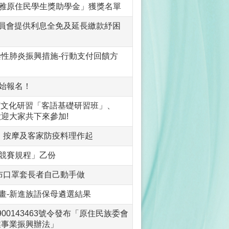
拉雅原住民學生獎助學金」獲獎名單
委員會提供利息全免及延長繳款紓困
性肺炎振興措施-行動支付回饋方
開始報名！
言文化研習「客語基礎研習班」、
迎大家共下來參加!
、按摩及客家防疫料理作起
會競賽規程」乙份
布口罩套長者自己動手做
畫-新進族語保母遴選結果
900143463號令發布「原住民族委會
業事業振興辦法」