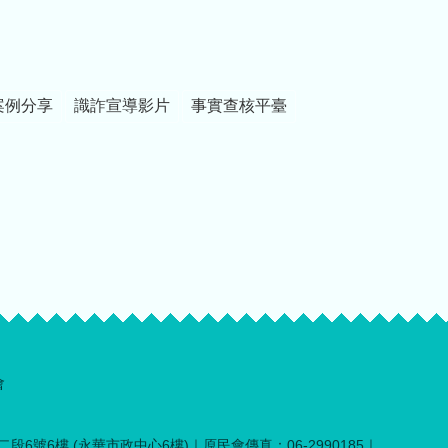
案例分享
識詐宣導影片
事實查核平臺
會
段6號6樓 (永華市政中心6樓)｜原民會傳真：06-2990185｜