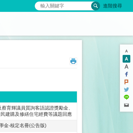
搜尋
進階搜尋
家貞及蔡育輝議員質詢客語認證獎勵金、
住民建購及修繕住宅經費等議題回應
金-核定名冊(公告版)