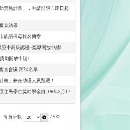
補助實施計畫」，申請期限自即日起
畫審查結果
南市族語保母報名簡章
級暨中高級認證~獎勵開放申請!
獎勵開放申請!
審查會議-面試名單
務計畫」兼任助理人員甄選！
住民學生獎助學金自109年2月17
每頁筆數
/
532