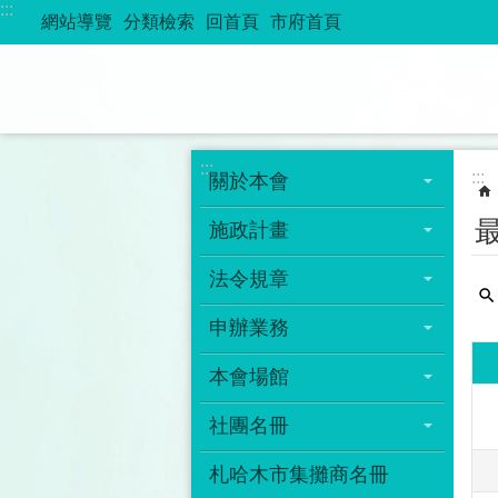
:::
跳到主要內容區塊
網站導覽
分類檢索
回首頁
市府首頁
:::
:::
關於本會
施政計畫
法令規章
申辦業務
本會場館
社團名冊
札哈木市集攤商名冊