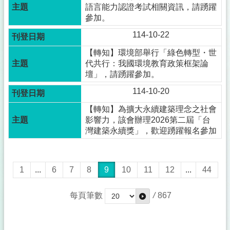
語言能力認證考試相關資訊，請踴躍
參加。
114-10-22
【轉知】環境部舉行「綠色轉型・世
代共行：我國環境教育政策框架論
壇」，請踴躍參加。
114-10-20
【轉知】為擴大永續建築理念之社會
影響力，該會辦理2026第二屆「台
灣建築永續獎」，歡迎踴躍報名參加
1
...
6
7
8
9
10
11
12
...
44
每頁筆數
/
867