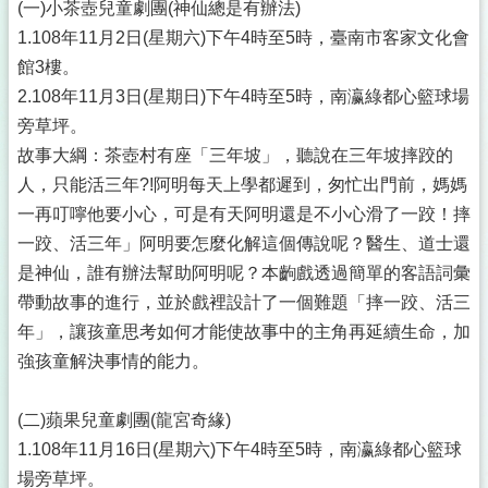
(一)小茶壺兒童劇團(神仙總是有辦法)
1.108年11月2日(星期六)下午4時至5時，臺南市客家文化會
館3樓。
2.108年11月3日(星期日)下午4時至5時，南瀛綠都心籃球場
旁草坪。
故事大綱：茶壺村有座「三年坡」，聽說在三年坡摔跤的
人，只能活三年?!阿明每天上學都遲到，匆忙出門前，媽媽
一再叮嚀他要小心，可是有天阿明還是不小心滑了一跤！摔
一跤、活三年」阿明要怎麼化解這個傳說呢？醫生、道士還
是神仙，誰有辦法幫助阿明呢？本齣戲透過簡單的客語詞彙
帶動故事的進行，並於戲裡設計了一個難題「摔一跤、活三
年」，讓孩童思考如何才能使故事中的主角再延續生命，加
強孩童解決事情的能力。
(二)蘋果兒童劇團(龍宮奇緣)
1.108年11月16日(星期六)下午4時至5時，南瀛綠都心籃球
場旁草坪。