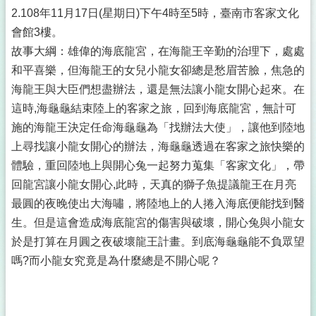
2.108年11月17日(星期日)下午4時至5時，臺南市客家文化
會館3樓。
故事大綱：雄偉的海底龍宮，在海龍王辛勤的治理下，處處
和平喜樂，但海龍王的女兒小龍女卻總是愁眉苦臉，焦急的
海龍王與大臣們想盡辦法，還是無法讓小龍女開心起來。在
這時,海龜龜結束陸上的客家之旅，回到海底龍宮，無計可
施的海龍王決定任命海龜龜為「找辦法大使」，讓他到陸地
上尋找讓小龍女開心的辦法，海龜龜透過在客家之旅快樂的
體驗，重回陸地上與開心兔一起努力蒐集「客家文化」，帶
回龍宮讓小龍女開心,此時，天真的獅子魚提議龍王在月亮
最圓的夜晚使出大海嘯，將陸地上的人捲入海底便能找到醫
生。但是這會造成海底龍宮的傷害與破壞，開心兔與小龍女
於是打算在月圓之夜破壞龍王計畫。到底海龜龜能不負眾望
嗎?而小龍女究竟是為什麼總是不開心呢？