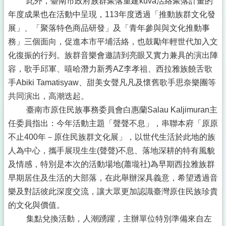
此外，臺南市政府族群聚落重建kuva活絡聚落計畫的
年度成果也在活動中呈現，113年度透過「推動族群文化發
展」、「聚落特色商品研發」及「青年參與與文化推動事
務」三個面向，促進本市平埔活絡，也鼓勵年輕世代加入文
化復振的行列。族群音樂會邀請到亮眼又實力兼具的演出陣
容，歌手邱軍、嘻哈潛力新秀AZ李孝祖、西拉雅族饒舌歌
手Abiki Tamatisyaw、甜美女聲凡凡及懷舊歌手思奈樂團等
共同演出，高潮迭起。
臺南市原住民族事務委員會白惠蘭Salau Kaljimuran主
任委員指出：今年活動主題「聲聲不息」，串聯本府「原原
不止400年－原住民族群文化展」，以世代生活於此地的族
人為中心，攜手展現生生(聲聲)不息、落地深耕的特有風貌
及情感，特別是本次的活動場地(蕭壠社)為早期西拉雅族群
早期居住及生活的大部落，在此舉辦深具義意，希望透過音
樂及對話彼此深度交流，讓大眾更加認識臺灣原住民族珍貴
的文化與價值。
集點兌換活動，人潮踴躍，主辦單位特別準備來自左