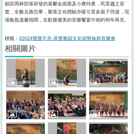
鎮區岡林部落研發的葛鬱金面膜及小農特產，民眾趨之若
鶩，全數兑換完畢，聚落文化體驗亦吸引眾多親子同遊，現
場氣氛溫馨熱鬧，在歡樂優美的音樂饗宴中相約明年再見。
標籤：
#2024聲聲不息-原聲雅韻文化節暨族群音樂會
相關圖片