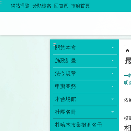
:::
跳到主要內容區塊
網站導覽
分類檢索
回首頁
市府首頁
:::
:::
關於本會
施政計畫
法令規章
➡
明
申辦業務
本會場館
依
社團名冊
標
札哈木市集攤商名冊