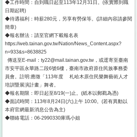
◆工作時間：自到職日起至113年12月31日。(依實際到職
日期起聘)
◆待遇福利：時薪280元，另享有勞保等。(詳細內容請參閱
簡章)
◆報名辦法：請至官網下載報名表
https://web.tainan.gov.tw/Nation/News_Content.aspx?
n=933&s=8638825
傳送至E-mail：ty22@mail.tainan.gov.tw，或逕寄至臺南
市安平區永華路二段6號6樓，臺南市政府原住民族事務委
員會。註明:應徵「113年度 札哈木原住民樂舞藝術人才
培訓暨展演計畫」舞者。
◆報名期限：即日起至8/19(一)止。(紙本以郵戳為憑)
◆面試時間：113年8月24日(六)上午 10:00。(若有異動以
本府官網最新消息公告為主)
◆聯絡電話：06-2990330庫瑪小姐