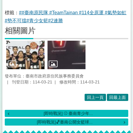
標籤：
##臺南原民隊 #TeamTainan #114全原運 #氣勢如虹
#勢不可擋#青少女籃#2連勝
相關圖片
發布單位：臺南市政府原住民族事務委員會
刊登日期：114-03-21
修改時間：114-03-21
回上一頁
回最上面
[即時戰況] ⚾️ 臺南青少年...
[即時戰況]🏀臺南公開女籃球...
:::