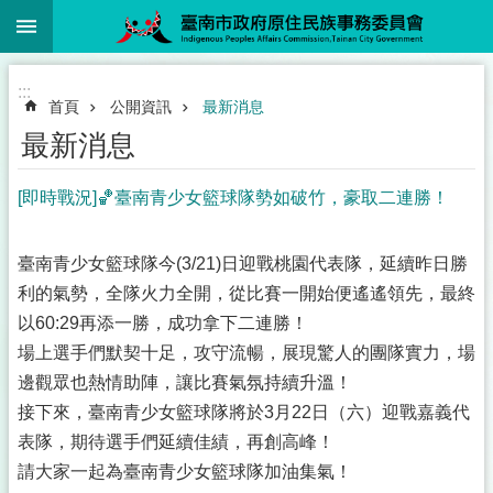
:::
跳到主要內容區塊
:::
首頁
公開資訊
最新消息
最新消息
[即時戰況]🏀臺南青少女籃球隊勢如破竹，豪取二連勝！
臺南青少女籃球隊今(3/21)日迎戰桃園代表隊，延續昨日勝
利的氣勢，全隊火力全開，從比賽一開始便遙遙領先，最終
以60:29再添一勝，成功拿下二連勝！
場上選手們默契十足，攻守流暢，展現驚人的團隊實力，場
邊觀眾也熱情助陣，讓比賽氣氛持續升溫！
接下來，臺南青少女籃球隊將於3月22日（六）迎戰嘉義代
表隊，期待選手們延續佳績，再創高峰！
請大家一起為臺南青少女籃球隊加油集氣！