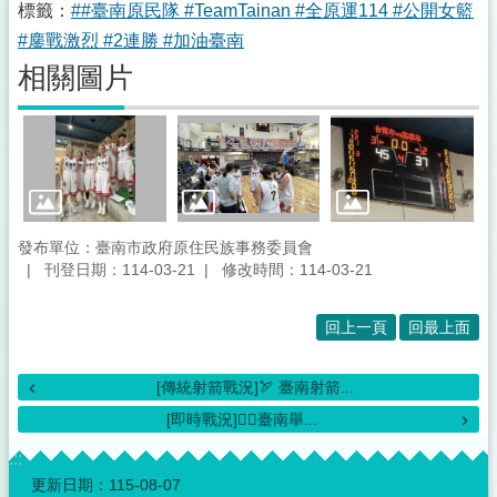
標籤：
##臺南原民隊 #TeamTainan #全原運114 #公開女籃
#鏖戰激烈 #2連勝 #加油臺南
相關圖片
發布單位：臺南市政府原住民族事務委員會
刊登日期：114-03-21
修改時間：114-03-21
回上一頁
回最上面
[傳統射箭戰況]🏹 臺南射箭...
[即時戰況]🏋️‍♀️臺南舉...
:::
更新日期：
115-08-07