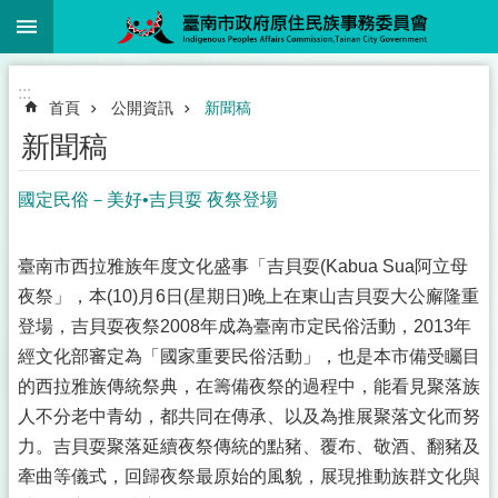
:::
跳到主要內容區塊
:::
首頁
公開資訊
新聞稿
新聞稿
國定民俗－美好•吉貝耍 夜祭登場
臺南市西拉雅族年度文化盛事「吉貝耍(Kabua Sua阿立母
夜祭」，本(10)月6日(星期日)晚上在東山吉貝耍大公廨隆重
登場，吉貝耍夜祭2008年成為臺南市定民俗活動，2013年
經文化部審定為「國家重要民俗活動」，也是本市備受矚目
的西拉雅族傳統祭典，在籌備夜祭的過程中，能看見聚落族
人不分老中青幼，都共同在傳承、以及為推展聚落文化而努
力。吉貝耍聚落延續夜祭傳統的點豬、覆布、敬酒、翻豬及
牽曲等儀式，回歸夜祭最原始的風貌，展現推動族群文化與