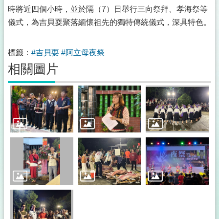
時將近四個小時，並於隔（7）日舉行三向祭拜、孝海祭等
儀式，為吉貝耍聚落緬懷祖先的獨特傳統儀式，深具特色。
標籤：
#吉貝耍
#阿立母夜祭
相關圖片