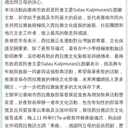
感念阿立母的決心。
本項活動由臺南市政府原民會主委Salau Kaljimuran白惠蘭
主祭，祈求給予族親及市民最大的庇佑，並代表臺南市民向
支持西拉雅族積極投入西拉雅文化復振的族親、社區團體和
地方文史工作者，致上最高的敬意與感謝。
黃偉哲市長表示，西拉雅正名運動對台灣族群尊重、文化保
護至關重要。除了夜祭等儀式，還有在中小學積極推動族語
歌唱教學，這些都有助於西拉雅文化紮根並持續傳承。臺南
市政府原民會主委Salau Kaljimuran白惠蘭表示，很高興今
年能與族親一同參與這個祭典活動，希望藉著夜祭的活動，
推廣並保存西拉雅族的傳統文化祭儀，未來將繼續投入更多
關注，一步一步把西拉雅族更多的文化保存下來。
主辦單位臺南市西拉雅族部落發展促進會為增加祭典活動豐
富度，於夜祭前舉辦一連串文化活動，包含有知性的部落導
覽及吉貝耍孩童以牽曲及古謠吟唱等，展現西拉雅語言文化
復育成果，晚上11 時舉行Ta-ai夜祭拜豬牽曲儀式，再由婦
女吟唱西拉雅語古調「牽曲」，感謝阿立母的庇佑照顧，歷