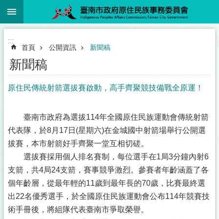
:::
跳到主要內容區塊
:::
首頁
公開資訊
新聞稿
新聞稿
原住民傳統射箭選拔賽啟動，高手齊聚競技備戰全原運！
臺南市政府為選拔114年全國原住民族運動會傳統射箭
代表隊，於8月17日(星期六)在金城國中射箭場舉行公開選
拔賽，本市射箭好手齊聚一堂互相切磋。
選拔賽採用個人排名賽制，每位選手在1局3分鐘內射6
支箭，共4局24支箭，賽事競爭激烈。參賽者年齡涵蓋了各
個年齡層，從最年輕的11歲到最年長的70歲，比賽最終選
出22名優秀選手，於全國原住民族運動會公布114年競賽技
術手冊後，將組隊代表臺南市爭取榮譽。