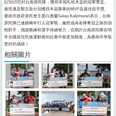
以5比0完封台南原民隊，獲得本屆札哈木盃的冠軍獎盃。
秦世康及鄭文龍分別獲得本屆賽事的MVP及最佳投手獎。
臺南市政府原民會主委白惠蘭Salau Kaljimuran表示，台南
原民隊已連續兩年打入冠軍戰，儼然成為各隊奪冠之路的強
勁對手，感謝教練和選手持續努力，也期許台南原民隊在明
年全國原住民族運動會的比賽中能更加精進，為臺南市爭取
更好的成績！
相關圖片