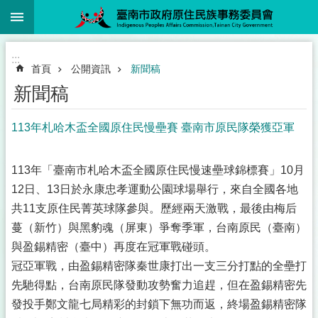
:::
跳到主要內容區塊
:::
首頁
公開資訊
新聞稿
新聞稿
113年札哈木盃全國原住民慢壘賽 臺南市原民隊榮獲亞軍
113年「臺南市札哈木盃全國原住民慢速壘球錦標賽」10月
12日、13日於永康忠孝運動公園球場舉行，來自全國各地
共11支原住民菁英球隊參與。歷經兩天激戰，最後由梅后
蔓（新竹）與黑豹魂（屏東）爭奪季軍，台南原民（臺南）
與盈錫精密（臺中）再度在冠軍戰碰頭。
冠亞軍戰，由盈錫精密隊秦世康打出一支三分打點的全壘打
先馳得點，台南原民隊發動攻勢奮力追趕，但在盈錫精密先
發投手鄭文龍七局精彩的封鎖下無功而返，終場盈錫精密隊