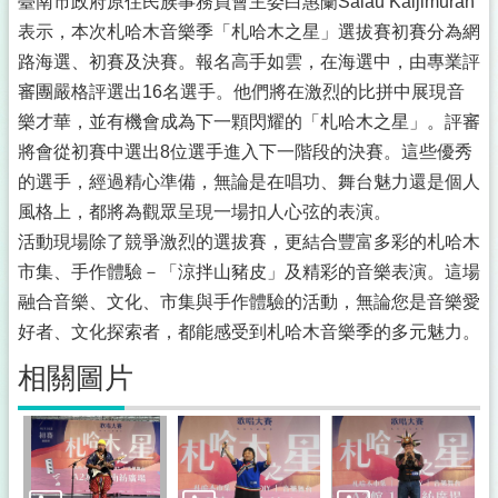
臺南市政府原住民族事務員會主委白惠蘭Salau Kaljimuran
表示，本次札哈木音樂季「札哈木之星」選拔賽初賽分為網
路海選、初賽及決賽。報名高手如雲，在海選中，由專業評
審團嚴格評選出16名選手。他們將在激烈的比拼中展現音
樂才華，並有機會成為下一顆閃耀的「札哈木之星」。評審
將會從初賽中選出8位選手進入下一階段的決賽。這些優秀
的選手，經過精心準備，無論是在唱功、舞台魅力還是個人
風格上，都將為觀眾呈現一場扣人心弦的表演。
活動現場除了競爭激烈的選拔賽，更結合豐富多彩的札哈木
市集、手作體驗－「涼拌山豬皮」及精彩的音樂表演。這場
融合音樂、文化、市集與手作體驗的活動，無論您是音樂愛
好者、文化探索者，都能感受到札哈木音樂季的多元魅力。
相關圖片