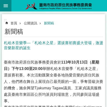
:::
跳到主要內容區塊
:::
首頁
公開資訊
新聞稿
新聞稿
札哈木音樂季—「札哈木之星」選拔賽初賽盛大登場，激盪
音樂新星的誕生
臺南市政府原住民族事務委員會於
113
年10月13日（星期
日）下午13:00至20:00
舉辦札哈木音樂季「札哈木之星」
選拔賽初賽。本次活動匯聚全臺各地熱愛音樂的原住民族
人，他們將在舞台上展現自己最亮眼的一面，爭奪晉級決賽
的機會，施余興望Tjakumay Tagaw議員、王家貞議員服務
處及臺南市東區區公所均派員到場致意，共同參與這場盛
事。