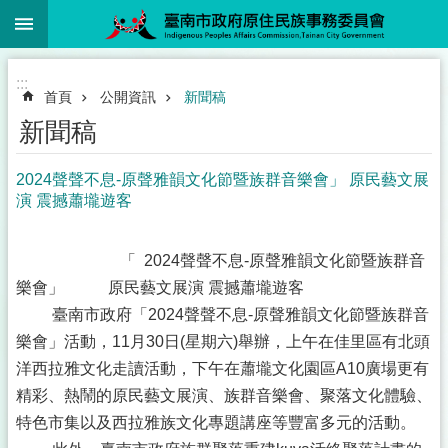
:::
跳到主要內容區塊
搜
尋
進
階
:::
搜
首頁
公開資訊
新聞稿
尋
新聞稿
2024聲聲不息-原聲雅韻文化節暨族群音樂會」 原民藝文展
演 震撼蕭壠遊客
關
於
本
「 2024聲聲不息-原聲雅韻文化節暨族群音
會
樂會」 原民藝文展演 震撼蕭壠遊客
施
臺南市政府「2024聲聲不息-原聲雅韻文化節暨族群音
政
樂會」活動，11月30日(星期六)舉辦，上午在佳里區有北頭
計
洋西拉雅文化走讀活動，下午在蕭壠文化園區A10廣場更有
畫
精彩、熱鬧的原民藝文展演、族群音樂會、聚落文化體驗、
法
特色市集以及西拉雅族文化專題講座等豐富多元的活動。
令