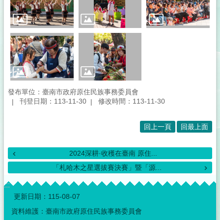
音
專
區
性
別
主
流
化
專
發布單位：臺南市政府原住民族事務委員會
刊登日期：113-11-30
修改時間：113-11-30
區
補
回上一頁
回最上面
助
公
告
2024深耕·收穫在臺南 原住...
專
「札哈木之星選拔賽決賽」暨「源...
區
:::
原
更新日期：
115-08-07
住
民
資料維護：臺南市政府原住民族事務委員會