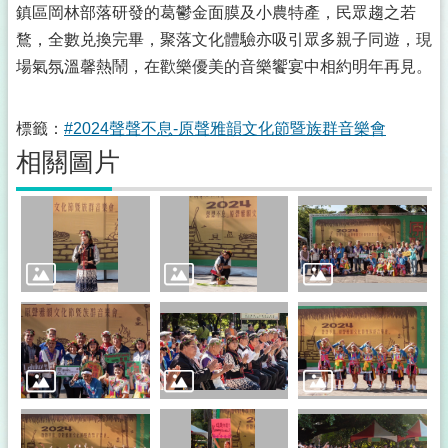
集
鎮區岡林部落研發的葛鬱金面膜及小農特產，民眾趨之若
攤
鶩，全數兑換完畢，聚落文化體驗亦吸引眾多親子同遊，現
商
名
場氣氛溫馨熱鬧，在歡樂優美的音樂饗宴中相約明年再見。
冊
公
標籤：
#2024聲聲不息-原聲雅韻文化節暨族群音樂會
開
相關圖片
資
訊
統
計
資
訊
下
載
專
區
影