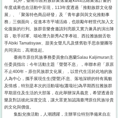
此外，臺南市政府族群聚落重建kuva活絡聚落計畫的
規
章
年度成果也在活動中呈現，113年度透過「推動族群文化發
展」、「聚落特色商品研發」及「青年參與與文化推動事
申
務」三個面向，促進本市平埔活絡，也鼓勵年輕世代加入文
辦
業
化復振的行列。族群音樂會邀請到亮眼又實力兼具的演出陣
務
容，歌手邱軍、嘻哈潛力新秀AZ李孝祖、西拉雅族饒舌歌
手Abiki Tamatisyaw、甜美女聲凡凡及懷舊歌手思奈樂團等
本
會
共同演出，高潮迭起。
場
臺南市原住民族事務委員會白惠蘭Salau Kaljimuran主
館
任委員指出：今年活動主題「聲聲不息」，串聯本府「原原
社
不止400年－原住民族群文化展」，以世代生活於此地的族
團
人為中心，攜手展現生生(聲聲)不息、落地深耕的特有風貌
名
及情感，特別是本次的活動場地(蕭壠社)為早期西拉雅族群
冊
早期居住及生活的大部落，在此舉辦深具義意，希望透過音
札
樂及對話彼此深度交流，讓大眾更加認識臺灣原住民族珍貴
哈
的文化與價值。
木
市
集點兌換活動，人潮踴躍，主辦單位特別準備來自左