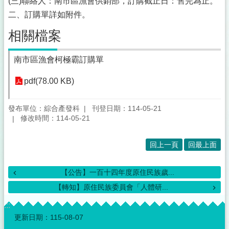
(三)聯絡人：南市區漁會供銷部，訂購截止日：售完為止。
二、訂購單詳如附件。
相關檔案
南市區漁會柯極霸訂購單
pdf(78.00 KB)
發布單位：綜合產發科
刊登日期：114-05-21
修改時間：114-05-21
回上一頁
回最上面
【公告】一百十四年度原住民族歲...
【轉知】原住民族委員會「人體研...
:::
更新日期：
115-08-07