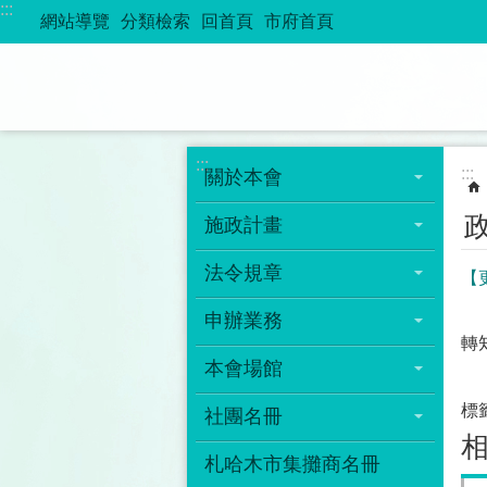
:::
跳到主要內容區塊
網站導覽
分類檢索
回首頁
市府首頁
:::
:::
關於本會
施政計畫
法令規章
【
申辦業務
轉
本會場館
標
社團名冊
札哈木市集攤商名冊