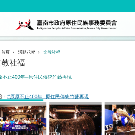
首頁
活動花絮
文教社福
文教社福
原不止400年─原住民傳統竹藝再現
籤：
#原原不止400年─原住民傳統竹藝再現