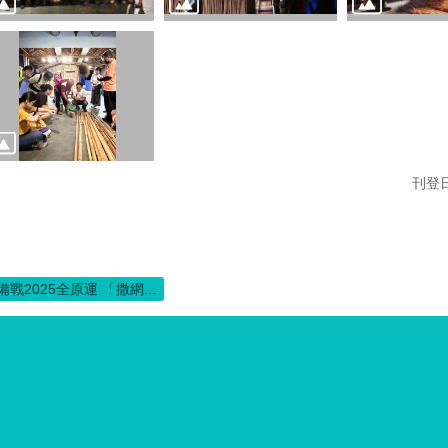
刊登日
備戰2025全原運 「撒網...