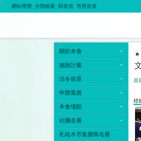
:::
跳到主要內容區塊
網站導覽
分類檢索
回首頁
市府首頁
:::
:::
關於本會
施政計畫
法令規章
原
申辦業務
標
本會場館
社團名冊
札哈木市集攤商名冊