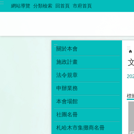
:::
跳到主要內容區塊
網站導覽
分類檢索
回首頁
市府首頁
:::
:::
關於本會
施政計畫
法令規章
2
申辦業務
標
本會場館
社團名冊
札哈木市集攤商名冊