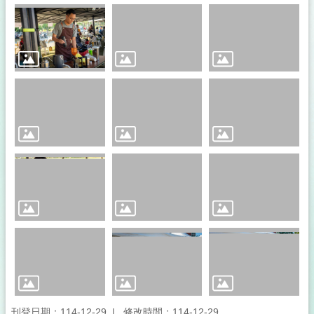
集
攤
商
名
冊
公
開
資
訊
統
計
資
訊
下
載
專
區
影
刊登日期：114-12-29
修改時間：114-12-29