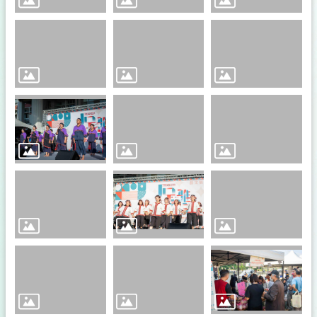
規
章
申
辦
業
務
本
會
場
館
社
團
名
冊
札
哈
木
市