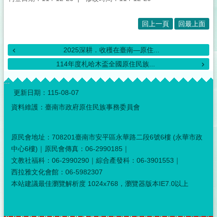
音
專
區
回上一頁
回最上面
性
別
2025深耕．收穫在臺南—原住...
主
114年度札哈木盃全國原住民族...
流
化
:::
專
更新日期：
115-08-07
區
資料維護：臺南市政府原住民族事務委員會
補
助
原民會地址：708201臺南市安平區永華路二段6號6樓 (永華市政
公
中心6樓)｜原民會傳真：06-2990185｜
告
專
文教社福科：06-2990290｜綜合產發科：06-3901553｜
區
西拉雅文化會館：06-5982307
本站建議最佳瀏覽解析度 1024x768，瀏覽器版本IE7.0以上
原
住
民