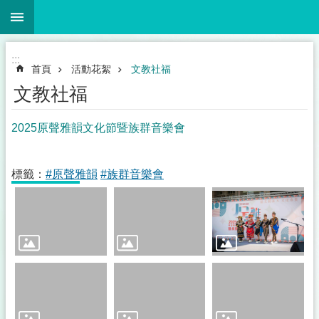
:::
跳到主要內容區塊
搜
尋
進
階
:::
搜
首頁
活動花絮
文教社福
尋
文教社福
2025原聲雅韻文化節暨族群音樂會
關
於
標籤：
#原聲雅韻
#族群音樂會
本
會
施
政
計
畫
法
令