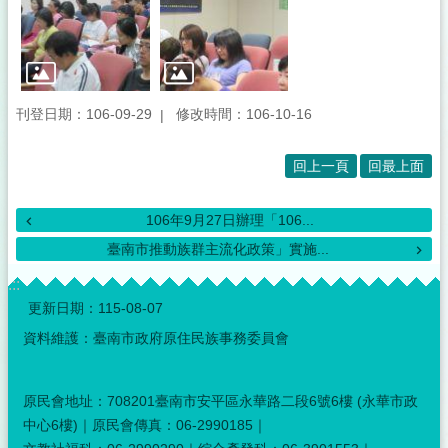
刊登日期：106-09-29
修改時間：106-10-16
回上一頁
回最上面
106年9月27日辦理「106...
臺南市推動族群主流化政策」實施...
:::
更新日期：
115-08-07
資料維護：臺南市政府原住民族事務委員會
原民會地址：708201臺南市安平區永華路二段6號6樓 (永華市政
中心6樓)｜原民會傳真：06-2990185｜