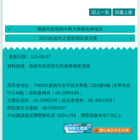
回上一頁
回最上面
臺南市政府與中興大學新化林場原...
2023札哈木之星歌唱比賽決賽
:::
更新日期：
115-08-07
資料維護：臺南市政府原住民族事務委員會
原民會地址：708201臺南市安平區永華路二段6號6樓 (永華市政
中心6樓)｜原民會傳真：06-2990185｜
文教社福科：06-2990290｜綜合產發科：06-3901553｜
西拉雅文化會館：06-5982307
本站建議最佳瀏覽解析度 1024x768，瀏覽器版本IE7.0以上