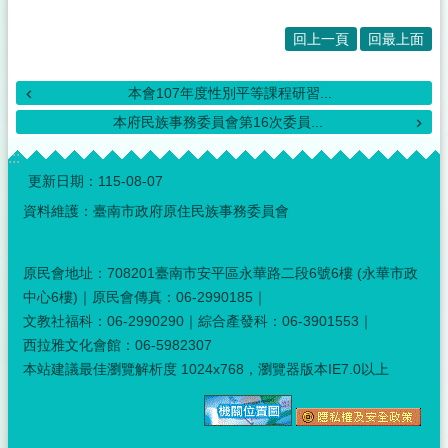
回上一頁
回最上面
本會107年度性別平等課程研習...
本府民族事務委員會第16次委員...
:::
更新日期：
115-08-07
資料維護：臺南市政府原住民族事務委員會
原民會地址：708201臺南市安平區永華路二段6號6樓 (永華市政
中心6樓)｜原民會傳真：06-2990185｜
文教社福科：06-2990290｜綜合產發科：06-3901553｜
西拉雅文化會館：06-5982307
本站建議最佳瀏覽解析度 1024x768，瀏覽器版本IE7.0以上