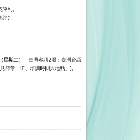
。
賽評判。
賽評判。
日（星期二
），臺灣客語2場；臺灣台語
詳見簡章「伍、培訓時間與地點」)。