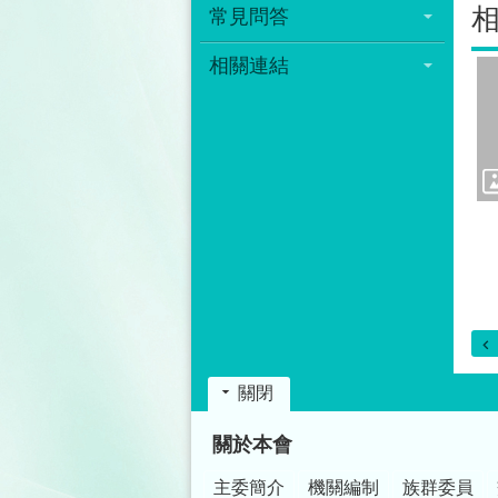
常見問答
相關連結
關閉
:::
關於本會
主委簡介
機關編制
族群委員