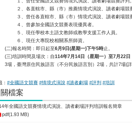
１、曾任全國語文競賽情境式演說、讀者劇場競賽評判
２、各直轄市、縣（市）推薦情境式演說、讀者劇場競
３、曾任各直轄市、縣（市）情境式演說、讀者劇場競
４、曾參加全國語文競賽表現優異者。
５、現任學校本土語文教師或教學支援工作人員。
６、現任大專院校相關系所師資。
(二)報名時間：即日起至
6月9日(星期一)下午5時
止。
(三)培訓時間及場次：自
114年7月14日（星期一）至7月22
3場，臺灣原住民族語言（不分民族語言別）2場，共計7場(
籤：
#全國語文競賽
#情境式演說
#讀者劇場
#評判
#培訓
相關檔案
114年全國語文競賽情境式演說、讀者劇場評判培訓報名簡章
pdf(1.93 MB)