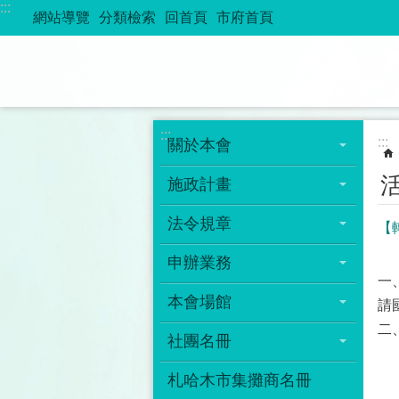
:::
跳到主要內容區塊
網站導覽
分類檢索
回首頁
市府首頁
:::
:::
關於本會
施政計畫
法令規章
【
申辦業務
一
本會場館
請
二
社團名冊
札哈木市集攤商名冊