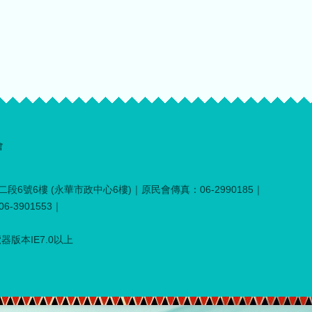
會
段6號6樓 (永華市政中心6樓)｜原民會傳真：06-2990185｜
-3901553｜
器版本IE7.0以上