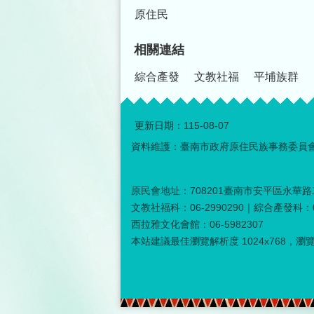
原住民
相關連結
綜合產發
文教社福
平埔族群
更新日期：
115-08-07
資料維護：臺南市政府原住民族事務委員
原民會地址：708201臺南市安平區永華路二
文教社福科：06-2990290｜綜合產發科：06
西拉雅文化會館：06-5982307
本站建議最佳瀏覽解析度 1024x768，瀏覽