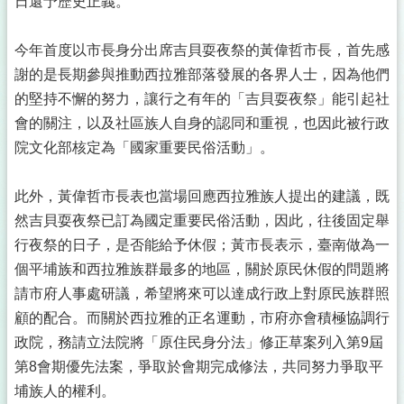
日還予歷史正義。
今年首度以市長身分出席吉貝耍夜祭的黃偉哲市長，首先感
謝的是長期參與推動西拉雅部落發展的各界人士，因為他們
的堅持不懈的努力，讓行之有年的「吉貝耍夜祭」能引起社
會的關注，以及社區族人自身的認同和重視，
也因此被行政
院文化部核定為「國家重要民俗活動」。
此外，黃偉哲市長表也當場回應西拉雅族人提出的建議，既
然吉貝耍夜祭已訂為國定重要民俗活動，因此，往後固定舉
行夜祭的日子，是否能給予休假；黃市長表示，臺南做為一
個平埔族和西拉雅族群最多的地區，關於原民休假的問題將
請市府人事處研議，希望將來可以達成行政上對原民族群照
顧的配合。而關於西拉雅的正名運動，市府亦會積極協調行
政院，務請立法院將「原住民身分法」修正草案列入第9屆
第8會期優先法案，爭取於會期完成修法，共同努力爭取平
埔族人的權利。