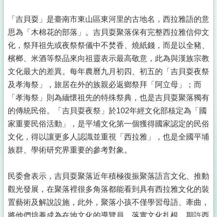
「吉貝耍」是臺南市東山區東河里的古地名，西拉雅語的意
思為「木棉花的部落」。吉貝耍聚落保有完整西拉雅信仰文
化，祭拜祖先或夜祭祭儀中不焚香、燒紙錢，而是以全豬、
檳榔、米酒等祭品來向祖靈表示最高敬意，此為與漢族宗教
文化最大的差異。每年農曆九月初四、初五的「吉貝耍夜祭
及孝海祭」，旅居在外的族親必返鄉祭拜「阿立母」；而
「孝海祭」則為緬懷祖先的特殊祭典，也是吉貝耍聚落獨有
的傳統民俗。「吉貝耍夜祭」於102年經文化部核定為「國
家重要民俗活動」，是平埔文化第一個獲得國家認定的民俗
文化，得以讓更多人認識並重視「西拉雅」，也是全國平埔
族群、學術研究界重要的參考對象。
民委會表示，吉貝耍聚落近年積極復振聚落語言文化、推動
觀光發展，在聚落裡很多角落都能看到具有西拉雅文化的裝
置藝術及解說設施，此外，聚落小孩不僅學習母語、牽曲，
將他們培養成為在地文化的導覽員，落實文化扎根，期許西