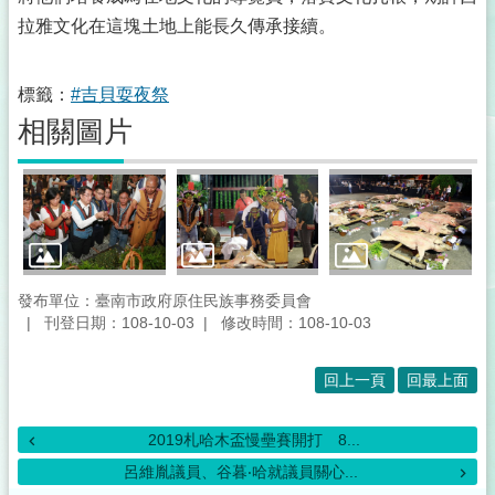
拉雅文化在這塊土地上能長久傳承接續。
標籤：
#吉貝耍夜祭
相關圖片
發布單位：臺南市政府原住民族事務委員會
刊登日期：108-10-03
修改時間：108-10-03
回上一頁
回最上面
2019札哈木盃慢壘賽開打 8...
呂維胤議員、谷暮‧哈就議員關心...