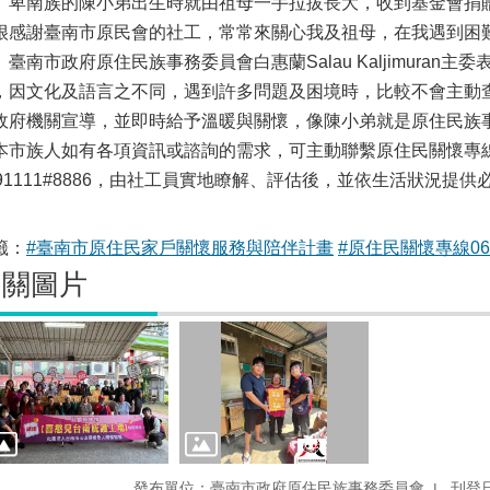
南族的陳小弟出生時就由祖母一手拉拔長大，收到基金會捐贈
很感謝臺南市原民會的社工，常常來關心我及祖母，在我遇到困
南市政府原住民族事務委員會白惠蘭Salau Kaljimuran
，因文化及語言之不同，遇到許多問題及困境時，比較不會主動
政府機關宣導，並即時給予溫暖與關懷，像陳小弟就是原住民族
本市族人如有各項資訊或諮詢的需求，可主動聯繫原住民關懷專線：06-
991111#8886，由社工員實地瞭解、評估後，並依生活狀況提
籤：
#臺南市原住民家戶關懷服務與陪伴計畫
#原住民關懷專線06-2
相關圖片
發布單位：臺南市政府原住民族事務委員會
刊登日