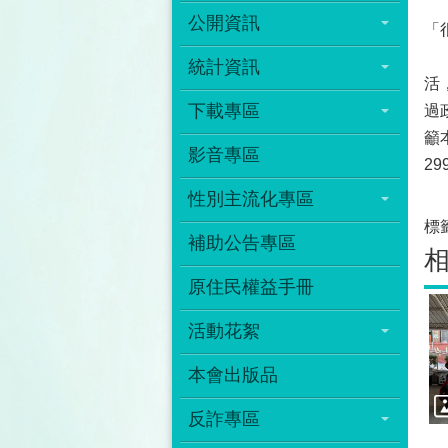
卑
公開資訊
「
臺
統計資訊
活
下載專區
過
籲
影音專區
2
性別主流化專區
標
補助公告專區
原住民權益手冊
活動花絮
本會出版品
反詐專區