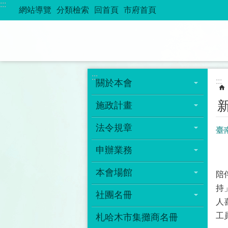
:::
跳到主要內容區塊
網站導覽
分類檢索
回首頁
市府首頁
:::
:::
關於本會
施政計畫
法令規章
臺
申辦業務
本
本會場館
陪
持
社團名冊
人
工
札哈木市集攤商名冊