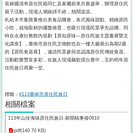
長林國清率原住民籍同仁及家屬前來共襄盛舉，辦理原住民
親子活動，現場人潮絡繹不絕，熱鬧滾滾。
札哈木市集限量推出美食品嚐會，各式風味甜點、精緻原民
小吃，就地取材的擺盤佈置，也吸引現場民眾爭先品嚐。同
時在永康社教館內規劃【原知原味―原住民族主題書展暨文
化講座】，臺南市原住民文物館也在一樓大廳展出為期2週
的【原民食器展】，邀請民眾參與並認識原住民傳統食器。
活動歡樂豐富多彩，在族人現場飆歌擂台賽中，互約明年原
住民族日再聚一堂。
標籤：
#113臺南市原住民族日
相關檔案
113年山珍海味原住民族日-新聞稿事後0810
pdf(140.70 KB)