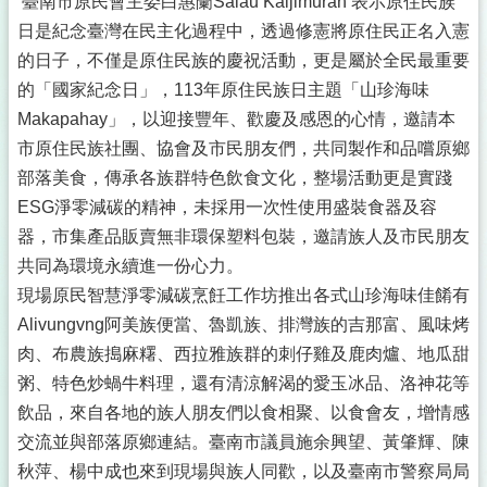
臺南市原民會主委白惠蘭Salau Kaljimuran 表示原住民族
日是紀念臺灣在民主化過程中，透過修憲將原住民正名入憲
的日子，不僅是原住民族的慶祝活動，更是屬於全民最重要
的「國家紀念日」，113年原住民族日主題「山珍海味
Makapahay」，以迎接豐年、歡慶及感恩的心情，邀請本
市原住民族社團、協會及市民朋友們，共同製作和品嚐原鄉
部落美食，傳承各族群特色飲食文化，整場活動更是實踐
ESG淨零減碳的精神，未採用一次性使用盛裝食器及容
器，市集產品販賣無非環保塑料包裝，邀請族人及市民朋友
共同為環境永續進一份心力。
現場原民智慧淨零減碳烹飪工作坊推出各式山珍海味佳餚有
Alivungvng阿美族便當、魯凱族、排灣族的吉那富、風味烤
肉、布農族搗麻糬、西拉雅族群的刺仔雞及鹿肉爐、地瓜甜
粥、特色炒蝸牛料理，還有清涼解渴的愛玉冰品、洛神花等
飲品，來自各地的族人朋友們以食相聚、以食會友，增情感
交流並與部落原鄉連結。臺南市議員施余興望、黃肇輝、陳
秋萍、楊中成也來到現場與族人同歡，以及臺南市警察局局