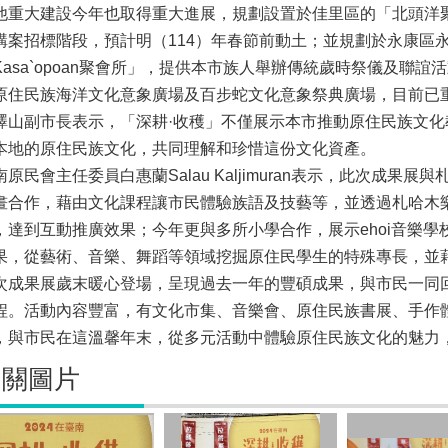
他重大建設今年也取得重大進展，規劃設置於佳里區的「北頭洋聚
購案招標階段，預計明（114）年春節前動土；並規劃於永康區
Kasa`opoan聚會所」，提供本市族人舉辦傳統歲時祭儀及聯
原住民族海洋文化意象廣場及百步蛇文化意象祭典廣場，目前已
澤山副市長表示，「深耕·收穫」不僅展示本市推動原住民族文
本地的原住民族文化，共同理解和珍惜這份文化資產。
南原民會主任委員白惠蘭Salau Kaljimuran表示，此次成
畫合作，藉由文化課程讓市民體驗族語及技藝等，並透過札哈木
，達到互動推廣效果；今年更與多所小學合作，展示ehoi音樂
果，從藝術、音樂、舞蹈等領域挖掘原住民學生的特殊專長，並
次成果展歲末暖心登場，呈現過去一年的豐碩成果，與市民一同
程。活動內容豐富，有文化市集、音樂會、原住民族書展、手作
，與市民在這溫馨年末，從多元活動中體驗原住民族文化的魅力
相關圖片