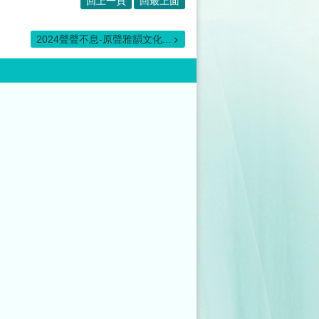
回上一頁
回最上面
2024聲聲不息-原聲雅韻文化...