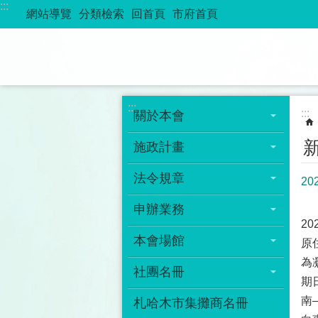
:::
跳到主要內容區塊
網站導覽
分類檢索
回首頁
市府首頁
:::
:::
關於本會
施政計畫
法令規章
2
申辦業務
2
本會場館
原
為
社團名冊
期
南
札哈木市集攤商名冊