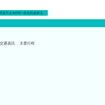
原原不止400年─原住民族群文...
交通資訊
主委行程