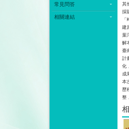
常見問答
其
採
相關連結
「
建
葉
解
臺
計
化
成
本
歷
整