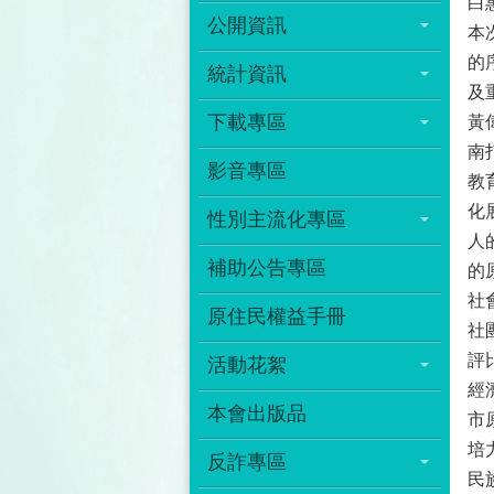
白
公開資訊
本
的
統計資訊
及
下載專區
黃
南
影音專區
教
化
性別主流化專區
人
補助公告專區
的
社
原住民權益手冊
社
評
活動花絮
經
本會出版品
市
培
反詐專區
民