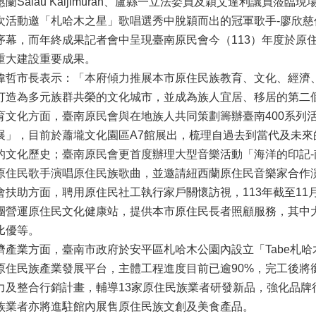
惠蘭Salau Kaljimuran、盧縣一立法委員及穎艾達利議員蒞臨現
次活動邀「札哈木之星」歌唱選秀中脫穎而出的冠軍歌手-廖欣
序幕，而年終成果記者會中呈現臺南原民會今（113）年度於原
重大建設重要成果。
偉哲市長表示：「本府傾力推展本市原住民族教育、文化、經濟
打造為多元族群共榮的文化城市，並成為族人宜居、移居的第二
育文化方面，臺南原民會與在地族人共同策劃籌辦臺南400系列活動
展」，目前於蕭壠文化園區A7館展出，梳理自過去到當代及未
的文化歷史；臺南原民會更首度辦理大型音樂活動「海洋的印記
原住民歌手演唱原住民族歌曲，並邀請紐西蘭原住民音樂家合作
會扶助方面，聘用原住民社工執行家戶關懷訪視，113年截至11
團營運原住民文化健康站，提供本市原住民長者照顧服務，其中大
比優等。
濟產業方面，臺南市政府於安平區札哈木公園內設立「Tabe札
原住民族產業發展平台，主體工程進度目前已逾90%，完工後將
力及整合行銷計畫，輔導13家原住民族業者研發新品，強化品牌
族業者亦將進駐館內展售原住民族文創及美食產品。