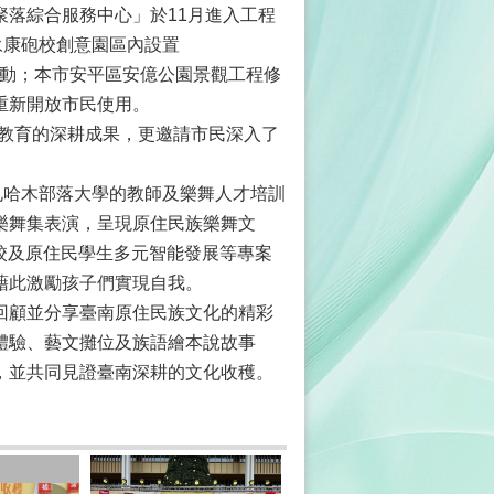
落綜合服務中心」於11月進入工程
永康砲校創意園區內設置
誼活動；本市安平區安億公園景觀工程修
重新開放市民使用。
化教育的深耕成果，更邀請市民深入了
果展與札哈木部落大學的教師及樂舞人才培訓
樂舞集表演，呈現原住民族樂舞文
學校及原住民學生多元智能發展等專案
藉此激勵孩子們實現自我。
回顧並分享臺南原住民族文化的精彩
體驗、藝文攤位及族語繪本說故事
，並共同見證臺南深耕的文化收穫。