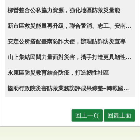
業
柳營整合公私協力資源，強化地區防救災量能
務
專
新市區救災能量再升級，聯合警消、志工、安南區公親里，辦理水災、震災複合式災害演練暨管筏維護操作訓練
區
便
安定公所搭配臺南防詐大使，辦理防詐防災宣導
民
服
山上集結民間力量面對災害，攜手打造更具韌性與溫度的社區支持網絡-防災協作中心
務
永康區防災教育結合防疫，打造韌性社區
網
站
導
協助行政院災害防救業務訪評成果綜整−轉載國家災害防救科技中心災害防救電子報第237期(PDF)
覽
回
首
回上一頁
回最上面
頁
市
府