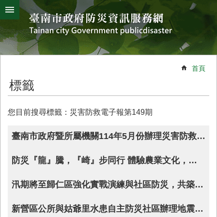
搜
跳到主要內容區塊
尋
進
階
搜
熱
颱
地
風
震
門
尋
關
首頁
鍵
災
標籤
字
害
防
救
您目前搜尋標籤：災害防救電子報第149期
辦
公
臺南市政府暨所屬機關114年5月份辦理災害防救業務大事紀
室
簡
防災『龍』騰，『崎』步同行 體驗農業文化，學習防災守護家園
介
災
汛期將至歸仁區強化實戰演練與社區防災，共築安全韌性防線
防
新
新營區公所與姑爺里水患自主防災社區辦理地震及水災雙演練，並提供社區共餐強化防災韌性
聞