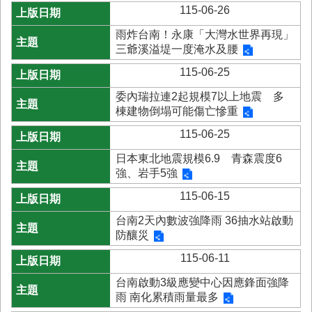
首
115-06-26
頁
雨炸台南！永康「大灣水世界再現」
三爺溪溢堤一度淹水及腰
115-06-25
委內瑞拉連2起規模7以上地震 多
棟建物倒塌可能傷亡慘重
115-06-25
日本東北地震規模6.9 青森震度6
強、岩手5強
115-06-15
台南2天內數波強降雨 36抽水站啟動
防釀災
115-06-11
台南啟動3級應變中心因應鋒面強降
雨 南化累積雨量最多