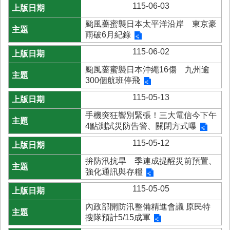
115-06-03
颱風薔蜜襲日本太平洋沿岸 東京豪
雨破6月紀錄
115-06-02
颱風薔蜜襲日本沖繩16傷 九州逾
300個航班停飛
115-05-13
手機突狂響別緊張！三大電信今下午
4點測試災防告警、關閉方式曝
115-05-12
拚防汛抗旱 季連成提醒災前預置、
強化通訊與存糧
115-05-05
內政部開防汛整備精進會議 原民特
搜隊預計5/15成軍