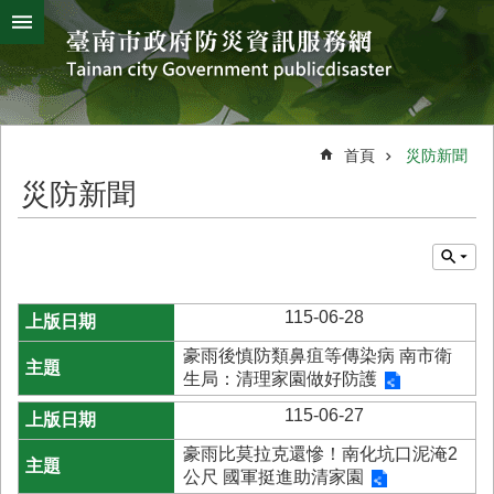
搜
跳到主要內容區塊
尋
進
階
搜
熱
颱
地
風
震
門
尋
關
首頁
災防新聞
鍵
災
災防新聞
字
害
防
救
辦
公
115-06-28
室
簡
豪雨後慎防類鼻疽等傳染病 南市衛
介
生局：清理家園做好防護
災
115-06-27
防
豪雨比莫拉克還慘！南化坑口泥淹2
新
公尺 國軍挺進助清家園
聞