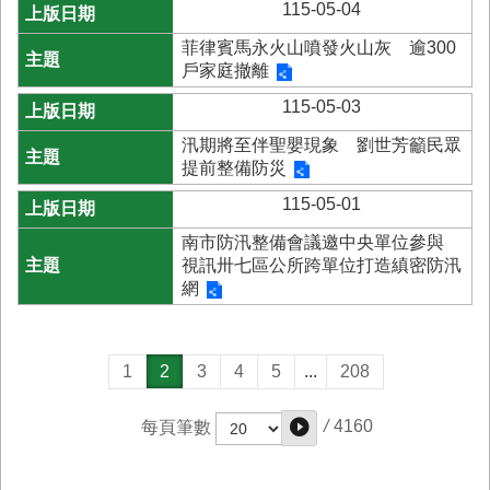
115-05-04
菲律賓馬永火山噴發火山灰 逾300
戶家庭撤離
115-05-03
汛期將至伴聖嬰現象 劉世芳籲民眾
提前整備防災
115-05-01
南市防汛整備會議邀中央單位參與
視訊卅七區公所跨單位打造縝密防汛
網
1
2
3
4
5
...
208
/
4160
每頁筆數