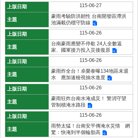
115-06-27
業
務
豪雨考驗防洪韌性 台南開發區滯洪
專
池滿載仍穩守防線
區
115-06-26
便
台南豪雨應變不停歇 24人全數返
民
家、國軍接力投入災後復原
服
務
115-06-26
豪雨炸全台！卓榮泰曝134地區未退
網
水 應加速檢視抽水進度
站
導
115-06-26
覽
豪雨狂炸台南水淹成災！ 警消守望
回
管制積淹水路段
首
115-06-26
頁
雨勢太猛！台南安平傳淹水災情 網
市
驚：快淹到半個輪胎高
府