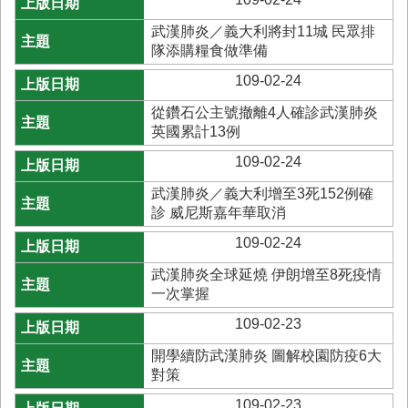
首
頁
武漢肺炎／義大利將封11城 民眾排
隊添購糧食做準備
109-02-24
從鑽石公主號撤離4人確診武漢肺炎
英國累計13例
109-02-24
武漢肺炎／義大利增至3死152例確
診 威尼斯嘉年華取消
109-02-24
武漢肺炎全球延燒 伊朗增至8死疫情
一次掌握
109-02-23
開學續防武漢肺炎 圖解校園防疫6大
對策
109-02-23