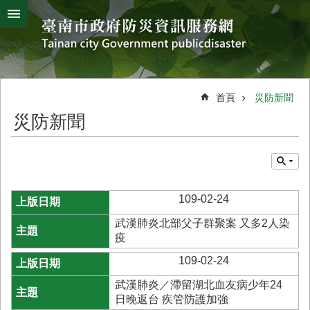
搜
跳到主要內容區塊
尋
進
階
搜
熱
颱
地
風
震
門
尋
關
首頁
災防新聞
鍵
災
災防新聞
字
害
防
救
辦
公
109-02-24
室
簡
武漢肺炎北部父子群聚案 又多2人染
介
疫
災
109-02-24
防
武漢肺炎／滯留湖北血友病少年24
新
日晚返台 疾管防護加強
聞