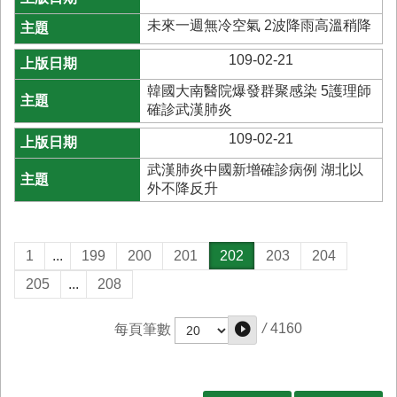
未來一週無冷空氣 2波降雨高溫稍降
109-02-21
韓國大南醫院爆發群聚感染 5護理師
確診武漢肺炎
109-02-21
武漢肺炎中國新增確診病例 湖北以
外不降反升
1
...
199
200
201
202
203
204
205
...
208
/
4160
每頁筆數