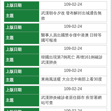
109-02-24
業
務
武漢朝令夕改 發布解封出城通告無
專
效
區
109-02-24
便
醫事人員出國禁令僅中港澳 日韓等
民
國可報准
服
務
109-02-24
韓國出現第7例死亡 再增161例確診
網
武漢肺炎
站
導
109-02-24
覽
東南風送暖 大台北中南部上看30度
回
首
109-02-24
頁
武漢肺炎確診者居住縣市 疾管署網
站可查
市
府
109-02-24