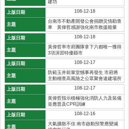
建功
業
108-12-18
務
專
台南市不動產開發公會捐贈災情勘查
區
車 黃偉哲感謝強化南市救援能量
便
108-12-18
民
黃偉哲率市府團隊拿下六都唯一獲得
服
3項演習特優縣市
務
108-12-17
網
防範玉井前輩堂憾事再發生 市府將
站
主動稽查高風險之公眾聚會違建場所
導
覽
108-12-17
回
黃偉哲指示積極強化消防人力及裝備
首
並應普及CPR訓練
頁
108-12-16
市
大氣擴散不佳 南市啟動預警應變減
府