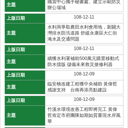
國震中心攜手秘書處、建立示範防災
辦公場域
108-12-11
水利局爭取農田水利會用地，新闢大
灣排水防汛道路 舒緩永康區大仁街
淹水及交通問題
108-12-11
續獲水利署補助500萬元購置移動式
防水擋版 儲備未來救災搶修利器
108-12-09
臨安橋改建工程獲中央補助 黃偉哲
感謝支持 台南再添亮點建設
108-12-09
竹溪水環境改善工程即將完工 黃偉
哲肯定市府團隊如期如質重現水岸風
華