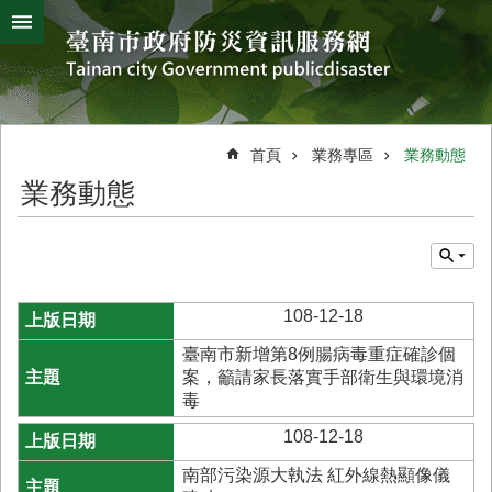
搜
跳到主要內容區塊
尋
進
階
搜
熱
颱
地
風
震
門
尋
關
首頁
業務專區
業務動態
鍵
災
業務動態
字
害
防
救
辦
公
108-12-18
室
簡
臺南市新增第8例腸病毒重症確診個
介
案，籲請家長落實手部衛生與環境消
毒
災
防
108-12-18
新
南部污染源大執法 紅外線熱顯像儀
聞