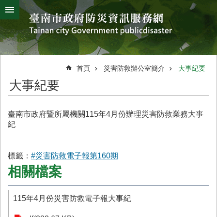
搜
跳到主要內容區塊
尋
進
階
搜
熱
颱
地
風
震
門
尋
關
首頁
災害防救辦公室簡介
大事紀要
鍵
災
大事紀要
字
害
防
救
臺南市政府暨所屬機關115年4月份辦理災害防救業務大事
辦
紀
公
室
簡
標籤：
#災害防救電子報第160期
介
相關檔案
災
防
115年4月份災害防救電子報大事紀
新
聞