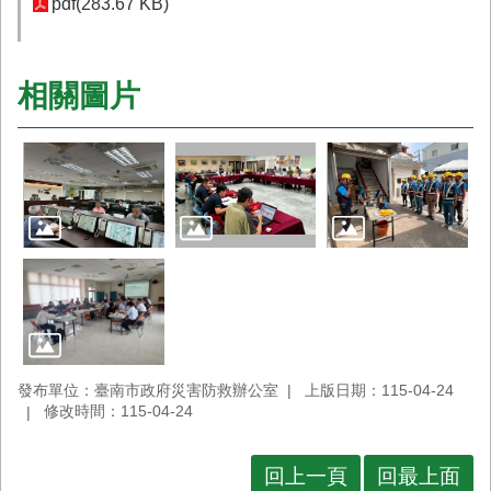
pdf(283.67 KB)
業
務
專
相關圖片
區
便
民
服
務
網
站
導
覽
回
發布單位：臺南市政府災害防救辦公室
上版日期：115-04-24
首
修改時間：115-04-24
頁
市
回上一頁
回最上面
府