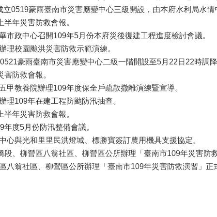
9時成立0519豪雨臺南市災害應變中心三級開設，由本府水利局
年上半年災害防救會報。
永華市政中心召開109年5月份本府災後復建工程進度檢討會議。
國小辦理校園颱洪災害防救示範演練。
成立0521豪雨臺南市災害應變中心二級一階開設至5月22日22
年災害防救會報。
立五甲教養院辦理109年度保全戶疏散撤離演練暨宣導。
區辦理109年在建工程防颱防汛抽查。
年上半年災害防救會報。
09年度5月份防汛整備會議。
活動中心與光和里里民洪燈城、標勝寶簽訂農用機具支援協定。
雙營橋段、柳營區八翁社區、柳營區公所辦理「臺南市109年災害防
營區八翁社區、柳營區公所辦理「臺南市109年災害防救演習」正