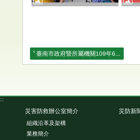
臺南市政府暨所屬機關109年6...
:::
災害防救辦公室簡介
災防新
組織沿革及架構
業務簡介