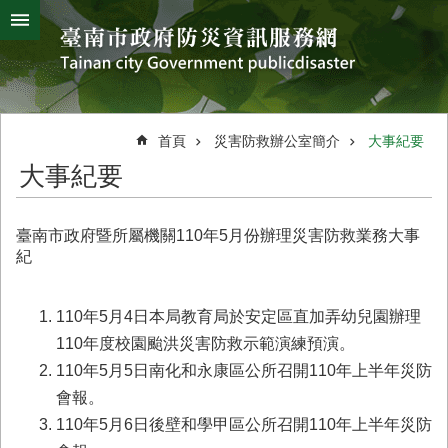
搜
跳到主要內容區塊
尋
進
階
搜
熱
颱
地
風
震
門
尋
關
首頁
災害防救辦公室簡介
大事紀要
鍵
災
大事紀要
字
害
防
救
臺南市政府暨所屬機關110年5月份辦理災害防救業務大事
辦
紀
公
室
簡
110年5月4日本局教育局於安定區直加弄幼兒園辦理
介
110年度校園颱洪災害防救示範演練預演。
110年5月5日南化和永康區公所召開110年上半年災防
災
防
會報。
新
110年5月6日後壁和學甲區公所召開110年上半年災防
聞