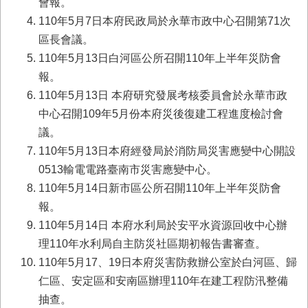
會報。
業
110年5月7日本府民政局於永華市政中心召開第71次
務
區長會議。
專
110年5月13日白河區公所召開110年上半年災防會
區
報。
便
110年5月13日 本府研究發展考核委員會於永華市政
民
中心召開109年5月份本府災後復建工程進度檢討會
服
務
議。
110年5月13日本府經發局於消防局災害應變中心開設
網
0513輸電電路臺南市災害應變中心。
站
110年5月14日新市區公所召開110年上半年災防會
導
覽
報。
110年5月14日 本府水利局於安平水資源回收中心辦
回
理110年水利局自主防災社區期初報告書審查。
首
頁
110年5月17、19日本府災害防救辦公室於白河區、歸
仁區、安定區和安南區辦理110年在建工程防汛整備
市
抽查。
府