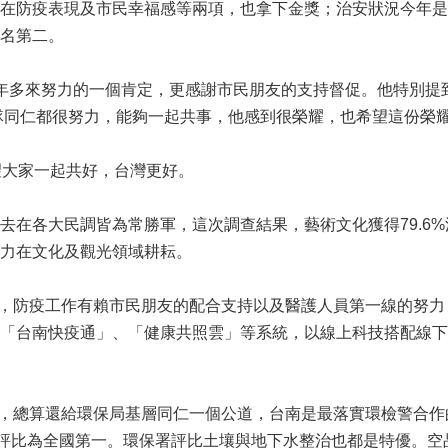
在防疫表現及市民幸福感等兩項，也拿下金獎；治安狀況今年是
名第二。
年多來努力的一個肯定，更感謝市民朋友的支持督促。他特別提
團隊同仁都很努力，能夠一起共事，他感到很榮耀，也希望這份榮
望大家一起共好，台灣更好。
在各大民調皆為常勝軍，這次調查結果，藝術文化獲得79.6%滿
力在文化及觀光領域耕耘。
一，防疫工作有賴市民朋友的配合支持以及醫護人員第一線的努力，
「台南快疫通」、「健康共照雲」等系統，以線上科技搭配線下
第二，總算還給環保局基層同仁一個公道，台南是最落實環檢警合
比為全國第一。環保署評比土壤與地下水整治也都是特優。空品客觀