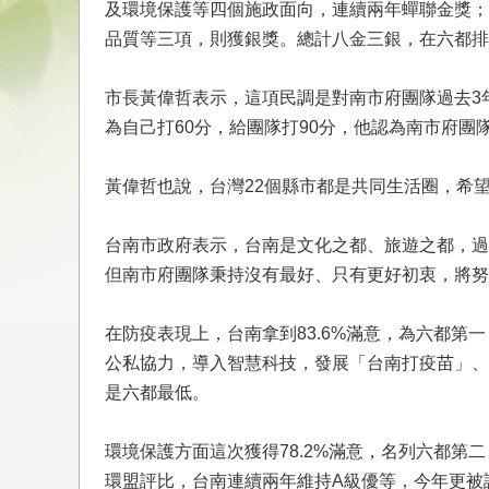
及環境保護等四個施政面向，連續兩年蟬聯金獎；
品質等三項，則獲銀獎。總計八金三銀，在六都排
市長黃偉哲表示，這項民調是對南市府團隊過去3
為自己打60分，給團隊打90分，他認為南市府
黃偉哲也說，台灣22個縣市都是共同生活圈，希
台南市政府表示，台南是文化之都、旅遊之都，過去
但南市府團隊秉持沒有最好、只有更好初衷，將努
在防疫表現上，台南拿到83.6%滿意，為六都第
公私協力，導入智慧科技，發展「台南打疫苗」、
是六都最低。
環境保護方面這次獲得78.2%滿意，名列六都
環盟評比，台南連續兩年維持A級優等，今年更被評