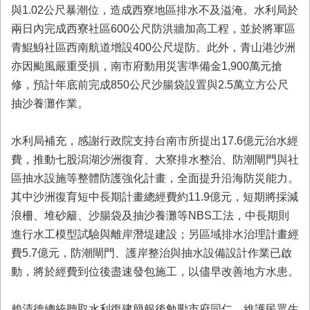
首
與1.02公尺暴潮位，造成西寮地區排水不及溢淹。水利局於
頁
兩日內完成西寮社區600公尺防洪牆加高工程，並於將軍區
青鯤鯓社區西南航道增設400公尺堤防。此外，青山港沙洲
亦因颱風嚴重受損，南市府動用災害準備金1,900萬元搶
修，預計年底前完成850公尺沙腸袋設置與2.5萬立方公尺
抽沙養灘作業。
水利局補充，感謝行政院支持台南市所提出17.6億元治水經
費，推動七股潟湖沙洲復育、大寮排水整治、防潮閘門與社
區抽水設施等整體防護強化計畫，全面提升沿海防災能力。
其中沙洲復育短中長期計畫總經費約11.9億元，短期將採減
浪柵、堆砂籬、沙腸袋及抽沙養灘等NBS工法，中長期則
進行水工模型試驗與離岸潛堤建設；另區域排水治理計畫經
費5.7億元，防潮閘門、護岸整治與抽水設備設計作業已啟
動，將於經費到位後盡速發包施工，以儘早改善地方水患。
賴清德總統聽取水利復建簡報後勉勵市府同仁，維護民眾生