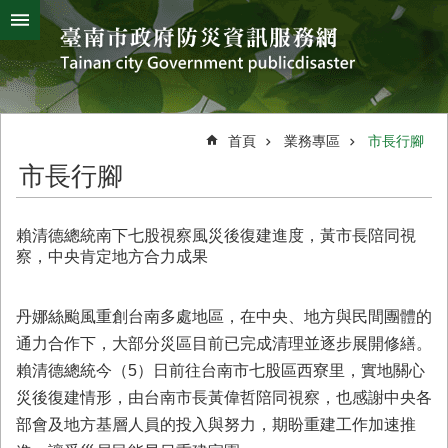
搜
跳到主要內容區塊
尋
進
階
搜
熱
颱
地
風
震
門
尋
關
首頁
業務專區
市長行腳
鍵
災
市長行腳
字
害
防
救
賴清德總統南下七股視察風災後復建進度，黃市長陪同視
辦
察，中央肯定地方合力成果
公
室
簡
丹娜絲颱風重創台南多處地區，在中央、地方與民間團體的
介
通力合作下，大部分災區目前已完成清理並逐步展開修繕。
賴清德總統今（5）日前往台南市七股區西寮里，實地關心
災
防
災後復建情形，由台南市長黃偉哲陪同視察，也感謝中央各
新
部會及地方基層人員的投入與努力，期盼重建工作加速推
聞