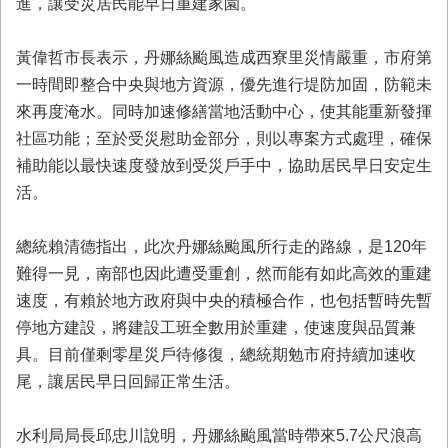
進，讓受災居民能早日重建家園。
業
務
黃偉哲市長表示，丹娜絲颱風造成西寮里災情嚴重，市府第
專
一時間即整合中央與地方資源，優先進行堤防加固，防範未
區
來再度淹水。同時加速修繕當地活動中心，使其能重新發揮
便
社區功能；至於受災慰助金部分，則以專案方式處理，確保
民
補助能以最快速度發放到受災戶手中，協助居民早日安定生
服
務
活。
網
總統賴清德指出，此次丹娜絲颱風所行走的路線，是120年
站
難得一見，南部也因此遭受重創，然而能有如此高效的重建
導
覽
速度，有賴於地方政府與中央的積極合作，也包括暫時先暫
停地方建設，將建設工班全數用於重建，使速度與品質兼
回
具。目前僅剩零星災戶待修復，總統期勉市府持續加速收
首
頁
尾，讓居民早日回歸正常生活。
市
水利局局長邱忠川說明，丹娜絲颱風當時帶來5.7公尺浪高
府