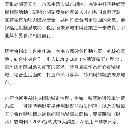
首
著眼於國家安全、市民生活與城市韌性。感謝中科院持續舉
頁
辦相關活動，讓關心國家發展的產業人才能共同貢獻智慧，
支持城市治理與國家安全，共同打造台灣更穩固的未來。他
祝福活動圓滿成功，也期盼未來城市與產業進一步成長，都
能與各界夥伴相隨前行。
研考會指出，台南作為「大南方新矽谷推動方案」的核心基
地，結合中央合作，引入Living Lab（生活實驗室）理念，
讓AI技術能回應真實市民需求。沙崙園區作為核心實驗場
域，結合生活面向，打造市民可參與、感知與體驗的未來城
市。
市府也運用AI科技輔助城市治理，例如「智慧路邊停車計費
系統」，可即時判斷車格使用狀況並自動開單；以及與醫療
院所合作辦理糖尿病視網膜病變巡迴篩檢，雙雙榮獲《財
訊》雙周刊「2025智慧城市大調查」AI應用卓越獎肯定。