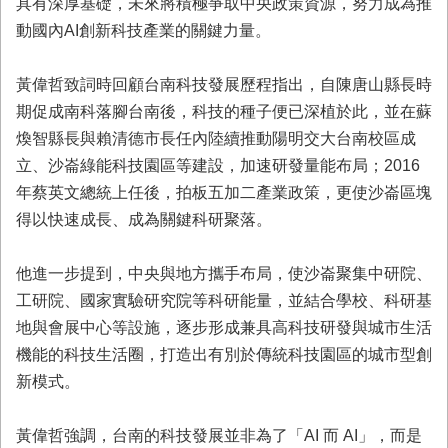
具有深厚基礎，未來將積極爭取中央政策資源，努力成為推
業
動國內AI創新科技產業的關鍵力量。
務
專
黃偉哲致詞時回顧台南科技發展歷程指出，自陳唐山縣長時
區
期促成南科落腳台南後，科技的種子便已深植於此，並在蘇
便
煥智縣長與賴清德市長任內陸續推動陽明交大台南校區成
民
立、沙崙綠能科技園區等建設，加速研發量能布局；2016
服
務
年蔡英文總統上任後，拍板五加二產業政策，更使沙崙區塊
得以快速成長、成為關鍵科研聚落。
網
站
他進一步提到，中央與地方攜手布局，使沙崙聚集中研院、
導
覽
工研院、國家實驗研究院等科研能量，並結合學校、科研基
地與會展中心等設施，逐步形成兼具高科技研發與城市生活
回
機能的科技生活圈，打造出有別於傳統科技園區的城市型創
首
頁
新模式。
市
黃偉哲強調，台南的科技發展並非為了「AI 而 AI」，而是
府