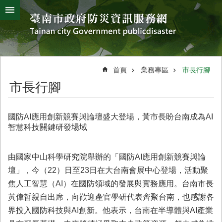
搜
跳到主要內容區塊
尋
進
階
搜
熱
颱
地
風
震
門
尋
關
首頁
業務專區
市長行腳
鍵
災
市長行腳
字
害
防
救
國防AI應用創新競賽與論壇盛大登場，黃市長盼台南成為AI
辦
智慧科技關鍵研發場域
公
室
簡
由國家中山科學研究院舉辦的「國防AI應用創新競賽與論
介
壇」，今（22）日至23日在大台南會展中心登場，活動聚
焦人工智慧（AI）在國防領域的發展與實務應用。台南市長
災
防
黃偉哲親自出席，向歡迎產官學研代表齊聚台南，也感謝各
新
界投入國防科技與AI創新。他表示，台南在半導體與AI產業
聞