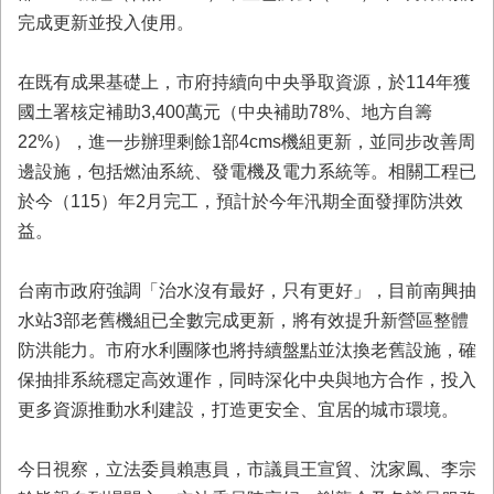
首
完成更新並投入使用。
頁
在既有成果基礎上，市府持續向中央爭取資源，於114年獲
國土署核定補助3,400萬元（中央補助78%、地方自籌
22%），進一步辦理剩餘1部4cms機組更新，並同步改善周
邊設施，包括燃油系統、發電機及電力系統等。相關工程已
於今（115）年2月完工，預計於今年汛期全面發揮防洪效
益。
台南市政府強調「治水沒有最好，只有更好」，目前南興抽
水站3部老舊機組已全數完成更新，將有效提升新營區整體
防洪能力。市府水利團隊也將持續盤點並汰換老舊設施，確
保抽排系統穩定高效運作，同時深化中央與地方合作，投入
更多資源推動水利建設，打造更安全、宜居的城市環境。
今日視察，立法委員賴惠員，市議員王宣貿、沈家鳳、李宗