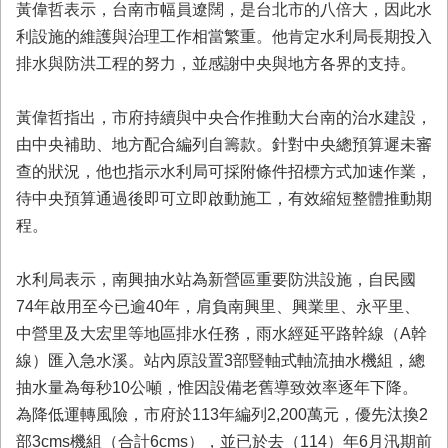
黃偉哲表示，台南市幅員遼闊，是台北市的八倍大，因此水
業
利設施的維護與治理工作相當繁重。他肯定水利局長期投入
務
排水與防洪工程的努力，並感謝中央與地方各界的支持。
專
區
黃偉哲指出，市府持續與中央合作推動大台南的治水建設，
便
由中央補助、地方配合編列自籌款。針對中央總預算遲未審
民
服
查的狀況，他也指示水利局可採附條件招標方式加速作業，
務
待中央預算通過後即可立即啟動施工，有效縮短整體推動期
程。
網
站
導
水利局表示，南興抽水站為新營區重要防洪設施，自民國
覽
74年啟用至今已逾40年，肩負南興里、興業里、永平里、
中營里及大宏里等地區排水任務，雨水經延平路幹線（A幹
回
首
線）匯入急水溪。站內原設置3部豎軸式軸流抽水機組，總
頁
抽水量為每秒10公噸，惟因設備老舊導致效率逐年下降。
為降低運轉風險，市府於113年編列2,200萬元，優先汰換2
市
府
部3cms機組（合計6cms），並已於去（114）年6月汛期前