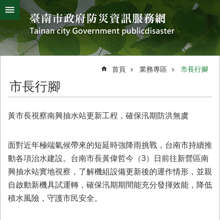
搜
跳到主要內容區塊
尋
進
階
搜
熱
颱
地
風
震
門
尋
關
首頁
業務專區
市長行腳
鍵
災
市長行腳
字
害
防
救
黃市長視察南興抽水站更新工程，確保汛期防洪無虞
辦
公
室
面對近年極端氣候帶來的短延時強降雨挑戰，台南市持續推
簡
動各項治水建設。台南市長黃偉哲今（3）日前往新營區南
介
興抽水站實地視察，了解機組設備更新後的運作情形，並親
災
自啟動新機具試運轉，確保汛期期間能充分發揮效能，降低
防
積水風險，守護市民安全。
新
聞