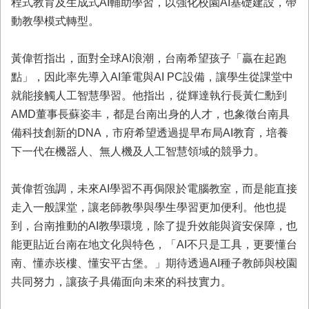
程式教育及生成式AI輔助學習，以強化校園AI基礎建設，帶
業
動教學模式轉型。
務
專
黃偉哲指出，面對全球AI浪潮，台南希望孩子「贏在起跑
區
點」，因此率先導入AI筆電與AI PC設備，讓學生從課堂中
便
就能接觸人工智慧學習。他指出，從輝達執行長黃仁勳到
民
AMD董事長蘇姿丰，都是台南出身的人才，也象徵台南具
服
務
備科技創新的DNA，市府希望透過提早布局AI教育，培養
下一代在機器人、無人機及人工智慧領域的競爭力。
網
站
黃偉哲強調，未來AI學習不再侷限於電腦教室，而是能直接
導
覽
走入一般課堂，讓老師教學與學生學習更加便利。他也提
到，台南推動的AI教學環境，除了提升效能與資安保障，也
回
能更貼近台南在地文化與特色，「AI不只是工具，更要懂台
首
頁
南、懂赤崁樓、懂安平古堡。」期待透過AI種子教師與校園
共同努力，讓孩子具備面向未來的科技實力。
市
府