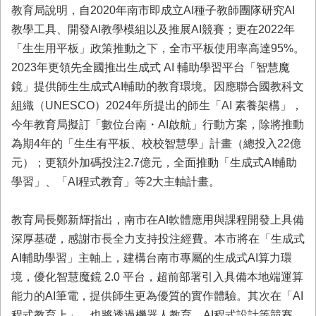
首
教育局說明，自2020年南市即成立AI種子教師團隊研究AI
頁
教學工具、開發AI教學模組以及推展AI競賽；更在2022年
「生生用平板」政策推動之下，全市平板使用率高達95%。
2023年更領先全國推出生成式 AI 輔助學習平台「智慧魔
鏡」提供師生生成式AI輔助的教育環境。因應聯合國教科文
組織（UNESCO）2024年所提出的師生「AI 素養架構」，
今年教育局擬訂「數位台南・AI啟航」行動方案，除將推動
為期4年的「生生有平板、校校智慧學」計畫（總投入22億
元）；更額外加碼投注2.7億元，全面推動「生成式AI輔助
學習」、「AI程式教育」等2大主軸計畫。
教育局長鄭新輝指出，南市在AI軟體應用與課程開發上具備
深厚基礎，感謝市長全力支持投注經費。本市將在「生成式
AI輔助學習」主軸上，建構台南市專屬的生成式AI算力環
境，優化智慧魔鏡 2.0 平台，超前部署引入具備本地端運算
能力的AI筆電，提供師生更為優質的實作體驗。其次在「AI
程式教育上」，也將透過機器人教育、AI程式設計等競賽，