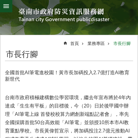
搜
跳到主要內容區塊
尋
進
階
搜
熱
颱
地
風
震
門
尋
關
首頁
業務專區
市長行腳
鍵
災
市長行腳
字
害
防
救
全國首批AI筆電進校園！黃市長加碼投入2.7億打造AI教育
辦
新世代
公
室
簡
台南市政府積極建構數位學習環境，繼去年宣布將於4年內
介
達成「生生有平板」的目標後，今（20）日於後甲國中辦
理「AI筆電上線 首發校校算力網創新端點記者會」，率先
災
防
全國採購首批50台高效能「AI筆電」並頒授10所本市AI教
新
育重點學校。市長黃偉哲宣示，將加碼投注2.7億元推動AI
聞