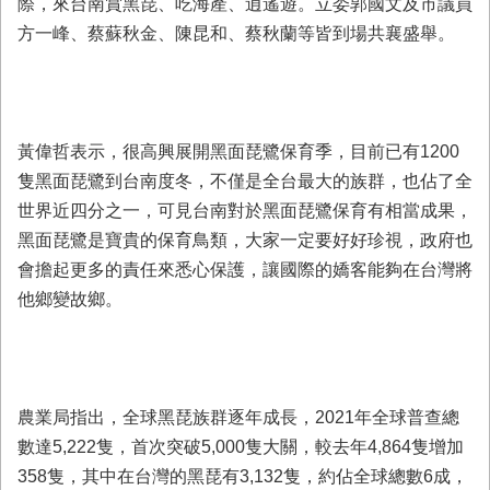
際，來台南賞黑琵、吃海產、逍遙遊。立委郭國文及市議員
業
方一峰、蔡蘇秋金、陳昆和、蔡秋蘭等皆到場共襄盛舉。
務
專
區
便
黃偉哲表示，很高興展開黑面琵鷺保育季，目前已有1200
民
隻黑面琵鷺到台南度冬，不僅是全台最大的族群，也佔了全
服
務
世界近四分之一，可見台南對於黑面琵鷺保育有相當成果，
黑面琵鷺是寶貴的保育鳥類，大家一定要好好珍視，政府也
網
會擔起更多的責任來悉心保護，讓國際的嬌客能夠在台灣將
站
他鄉變故鄉。
導
覽
回
首
頁
農業局指出，全球黑琵族群逐年成長，2021年全球普查總
數達5,222隻，首次突破5,000隻大關，較去年4,864隻增加
市
358隻，其中在台灣的黑琵有3,132隻，約佔全球總數6成，
府