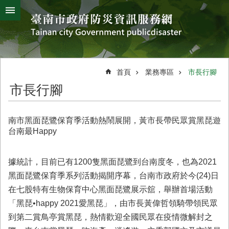
搜
跳到主要內容區塊
尋
進
階
搜
熱
颱
地
風
震
門
尋
關
首頁
業務專區
市長行腳
鍵
災
市長行腳
字
害
防
救
南市黑面琵鷺保育季活動熱鬧展開，黃市長帶民眾賞黑琵遊
辦
台南最Happy
公
室
簡
據統計，目前已有1200隻黑面琵鷺到台南度冬，也為2021
介
黑面琵鷺保育季系列活動揭開序幕，台南市政府於今(24)日
在七股特有生物保育中心黑面琵鷺展示舘，舉辦首場活動
災
防
「黑琵•happy 2021愛黑琵」，由市長黃偉哲領騎帶領民眾
新
到第二賞鳥亭賞黑琵，熱情歡迎全國民眾在疫情微解封之
聞