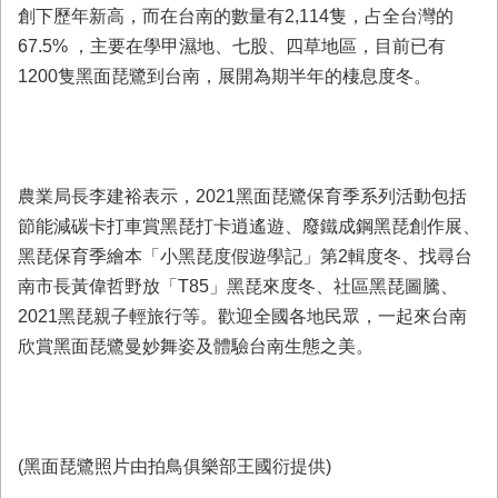
首
創下歷年新高，而在台南的數量有2,114隻，占全台灣的
頁
67.5% ，主要在學甲濕地、七股、四草地區，目前已有
1200隻黑面琵鷺到台南，展開為期半年的棲息度冬。
農業局長李建裕表示，2021黑面琵鷺保育季系列活動包括
節能減碳卡打車賞黑琵打卡逍遙遊、廢鐵成鋼黑琵創作展、
黑琵保育季繪本「小黑琵度假遊學記」第2輯度冬、找尋台
南市長黃偉哲野放「T85」黑琵來度冬、社區黑琵圖騰、
2021黑琵親子輕旅行等。歡迎全國各地民眾，一起來台南
欣賞黑面琵鷺曼妙舞姿及體驗台南生態之美。
(黑面琵鷺照片由拍鳥俱樂部王國衍提供)