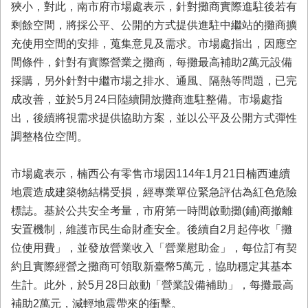
狹小，對此，南市府市場處表示，針對攤商實際進駐後若有
業
剩餘空間，將採公平、公開的方式提供進駐中繼站的攤商擴
務
充使用空間的安排，蒐集意見及需求。市場處指出，因應空
專
區
間條件，針對有實際營業之攤商，每攤最高補助2萬元設備
採購，另外針對中繼市場之排水、通風、隔熱等問題，已完
便
成改善，並於5月24日陸續開放攤商進駐整備。市場處指
民
服
出，後續將視需求提供協助方案，並以公平及公開方式彈性
務
調整格位空間。
網
市場處表示，楠西公有零售市場因114年1月21日楠西連續
站
導
地震造成建築物結構受損，經專業單位緊急評估為紅色危險
覽
標誌。基於公共安全考量，市府第一時間啟動攤(鋪)商撤離
安置機制，維護市民生命財產安全。後續自2月起停收「攤
回
首
位使用費」，並發放營業收入「營業慰助金」，每位訂有契
頁
約且實際經營之攤商可領取新臺幣5萬元，協助穩定其基本
生計。此外，於5月28日啟動「營業設備補助」，每攤最高
市
府
補助2萬元，減輕地震帶來的衝擊。