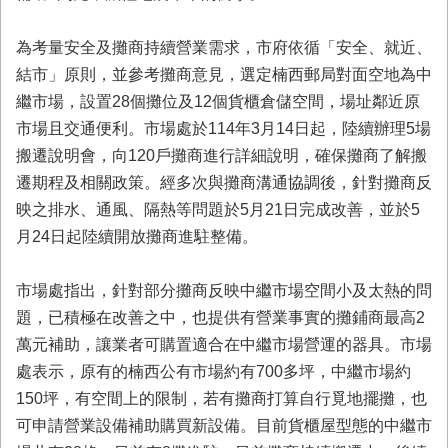
首
頁
為考量安全及攤商持續營業需求，市府依循「安全、就近、
結市」原則，並參考攤商意見，選定楠西郵局對面空地為中
繼市場，設置28個攤位及12個貨櫃倉儲空間，場址鄰近原
市場且交通便利。市場處於114年3月14日起，陸續辦理5場
搬遷說明會，向120戶攤商進行詳細說明，確保攤商了解搬
遷期程及相關政策。經多次與攤商溝通協調後，針對攤商反
映之排水、通風、隔熱等問題於5月21日完成改善，並於5
月24日起陸續開放攤商進駐整備。
市場處指出，針對部分攤商反映中繼市場空間小及太熱的問
題，已積極在改善之中，也提供有營業事實的攤鋪商最高2
萬元補助，讓業者可購置適合在中繼市場營運的器具。市場
處表示，原有的楠西公有市場約有700多坪，中繼市場約
150坪，有空間上的限制，若有攤商打算自行覓地擺攤，也
可申請營業設備補助購買新設備。目前貨櫃屋型態的中繼市