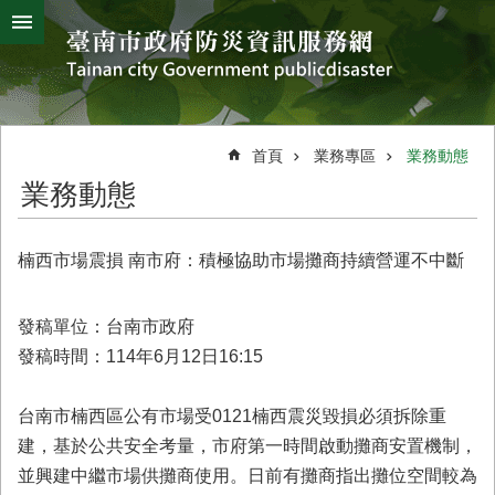
搜
跳到主要內容區塊
尋
進
階
搜
熱
颱
地
風
震
門
尋
關
首頁
業務專區
業務動態
鍵
災
業務動態
字
害
防
救
楠西市場震損 南市府：積極協助市場攤商持續營運不中斷
辦
公
室
發稿單位：台南市政府
簡
發稿時間：114年6月12日16:15
介
災
台南市楠西區公有市場受0121楠西震災毀損必須拆除重
防
建，基於公共安全考量，市府第一時間啟動攤商安置機制，
新
並興建中繼市場供攤商使用。日前有攤商指出攤位空間較為
聞