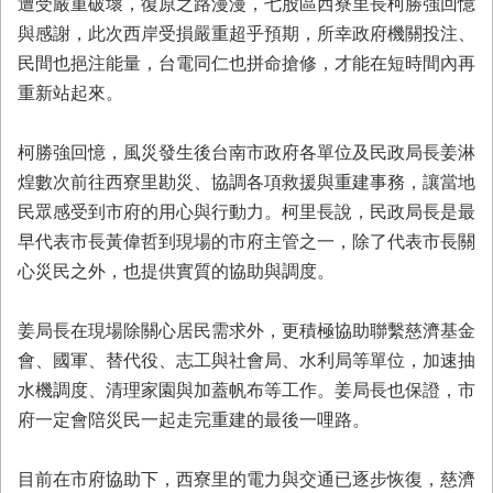
遭受嚴重破壞，復原之路漫漫，七股區西寮里長柯勝強回憶
業
與感謝，此次西岸受損嚴重超乎預期，所幸政府機關投注、
務
民間也挹注能量，台電同仁也拼命搶修，才能在短時間內再
專
重新站起來。
區
便
柯勝強回憶，風災發生後台南市政府各單位及民政局長姜淋
民
煌數次前往西寮里勘災、協調各項救援與重建事務，讓當地
服
務
民眾感受到市府的用心與行動力。柯里長說，民政局長是最
早代表市長黃偉哲到現場的市府主管之一，除了代表市長關
網
心災民之外，也提供實質的協助與調度。
站
導
覽
姜局長在現場除關心居民需求外，更積極協助聯繫慈濟基金
會、國軍、替代役、志工與社會局、水利局等單位，加速抽
回
水機調度、清理家園與加蓋帆布等工作。姜局長也保證，市
首
頁
府一定會陪災民一起走完重建的最後一哩路。
市
目前在市府協助下，西寮里的電力與交通已逐步恢復，慈濟
府