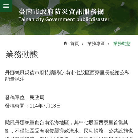
搜
跳到主要內容區塊
尋
進
階
搜
熱
颱
地
風
震
門
尋
關
首頁
業務專區
業務動態
鍵
災
業務動態
字
害
防
救
丹娜絲風災後巿府持續關心 南市七股區西寮里長感謝公私
辦
能量挹注
公
室
簡
發稿單位：民政局
介
發稿時間：114年7月18日
災
防
颱風丹娜絲重創台南沿海地區，其中七股區西寮里首當其
新
衝，不僅社區受海浪侵襲導致淹水、民宅損壞，公共設施也
聞