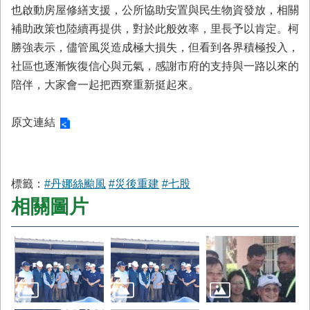
首
也啟動房屋修繕支援，公所協助安置與民生物資發放，相關
頁
補助政策也陸續再提供，對於此般效率，里長予以肯定。柯
勝強表示，儘管風災造成極大損失，但看到各界積極投入，
社區也逐漸恢復信心與元氣，感謝市府的支持與一路以來的
陪伴，大家會一起把西寮重新挺起來。
原文連結
標籤：
#丹娜絲颱風
#災後重建
#七股
相關圖片