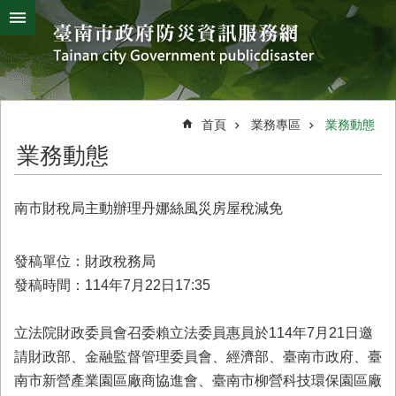
搜
跳到主要內容區塊
尋
進
階
搜
熱
颱
地
風
震
門
尋
關
首頁
業務專區
業務動態
鍵
災
業務動態
字
害
防
救
南市財稅局主動辦理丹娜絲風災房屋稅減免
辦
公
室
發稿單位：財政稅務局
簡
發稿時間：114年7月22日17:35
介
災
立法院財政委員會召委賴立法委員惠員於114年7月21日邀
防
請財政部、金融監督管理委員會、經濟部、臺南市政府、臺
新
南市新營產業園區廠商協進會、臺南市柳營科技環保園區廠
聞