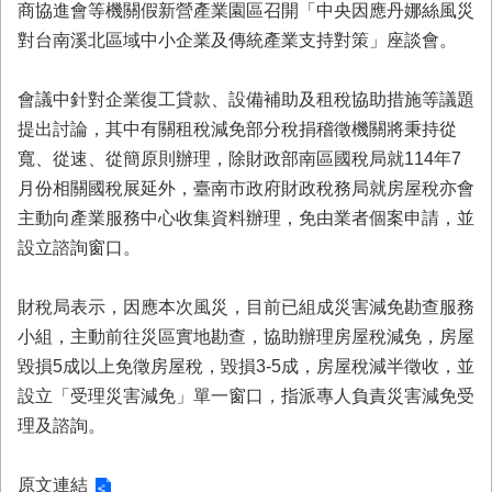
商協進會等機關假新營產業園區召開「中央因應丹娜絲風災
業
對台南溪北區域中小企業及傳統產業支持對策」座談會。
務
專
區
會議中針對企業復工貸款、設備補助及租稅協助措施等議題
提出討論，其中有關租稅減免部分稅捐稽徵機關將秉持從
便
寬、從速、從簡原則辦理，除財政部南區國稅局就114年7
民
服
月份相關國稅展延外，臺南市政府財政稅務局就房屋稅亦會
務
主動向產業服務中心收集資料辦理，免由業者個案申請，並
設立諮詢窗口。
網
站
導
財稅局表示，因應本次風災，目前已組成災害減免勘查服務
覽
小組，主動前往災區實地勘查，協助辦理房屋稅減免，房屋
毀損5成以上免徵房屋稅，毀損3-5成，房屋稅減半徵收，並
回
首
設立「受理災害減免」單一窗口，指派專人負責災害減免受
頁
理及諮詢。
市
府
原文連結