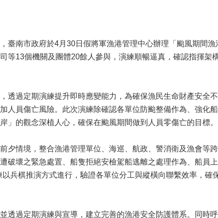
，臺南市政府於4月30日假將軍漁港管理中心辦理「颱風期間
司等13個機關及團體20餘人參與，演練順暢逼真，確認指揮架
，透過定期演練提升即時應變能力，為確保漁民生命財產安全不
加人員傷亡風險。此次演練除確認各單位防颱整備作為、強化船
岸」的觀念深植人心，確保在颱風期間做到人員零傷亡的目標。
前夕情境，整合漁港管理單位、海巡、航政、警消衛及漁會等跨
遭破壞之緊急處置、船隻拒絕安檢駕船逃離之處理作為、船員上
練以兵棋推演方式進行，驗證各單位分工與縱橫向聯繫效率，確
並透過定期演練與宣導，建立完善的漁港安全防護體系。同時呼