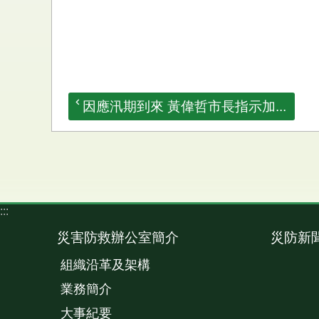
因應汛期到來 黃偉哲市長指示加...
:::
災害防救辦公室簡介
災防新
組織沿革及架構
業務簡介
大事紀要