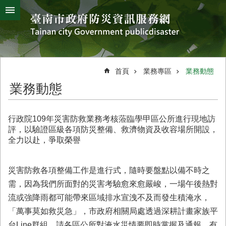
搜
跳到主要內容區塊
尋
進
階
搜
熱
颱
地
風
震
門
尋
關
首頁
業務專區
業務動態
鍵
災
業務動態
字
害
防
救
行政院109年災害防救業務考核蒞臨學甲區公所進行現地訪
辦
評，以驗證區級各項防災整備、救濟物資及收容場所開設，
公
全力以赴，爭取榮譽
室
簡
介
災害防救各項整備工作是進行式，隨時要盤點以備不時之
需，因為我們所面對的災害考驗愈來愈嚴峻，一場午後熱對
災
流或強降雨都可能帶來區域排水宣洩不及而發生積淹水，
防
新
「萬事莫如救災急」，市政府相關局處透過深耕計畫家族平
聞
台Line群組，請各區公所對淹水災情要即時掌握及通報，有