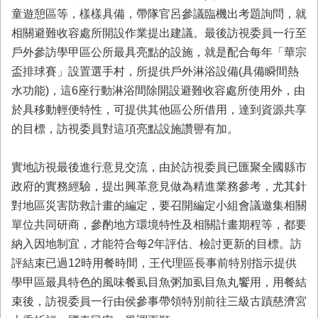
童遊憩區等，樣樣具備，帶隊官呂參議臨機出考題詢問，就
相關避難收容處所開設作業提出建議。最後訪視委員一行至
戶外參訪學甲區公所最具亮點的設施，就是配合每年「華宗
盃排球賽」設置選手村，所提供戶外淋浴設備(具備瞬間熱
水功能)，這6座行動淋浴間除開設避難收容處所使用外，由
於具移動輕便特性，可提供其他區公所借用，達到資源共享
的目標，訪視委員對這項亮點設施讚譽有加。
實地訪視最後進行意見交流，由於訪視委員已匯聚全國縣市
政府的實務經驗，提出興革意見做為精進業務參考，尤其針
對地區災害防救計畫的編定，要召開編定小組會議邀集相關
單位共同研商，參酌地方環境特性及相關計畫期程等，都要
納入因地制宜，才能符合每2年評估、檢討更新的目標。訪
評結束已過12時用餐時間，王代理區長事前特別指示提供
學甲區最具特色的風味餐虱目魚粥加虱目魚丸饗用，用餐結
束後，訪視委員一行由侯參事帶領特別前往三級古蹟慈濟宮