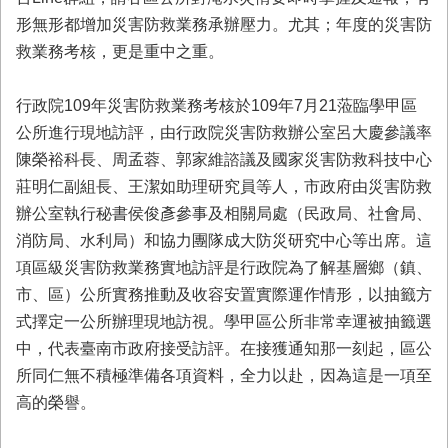
形無形都增加災害防救業務承辦壓力。尤其；年度的災害防
業
務
救業務考核，更是重中之重。
專
區
行政院109年災害防救業務考核於109年7月21蒞臨學甲區
便
公所進行現地訪評，由行政院災害防救辦公室呂大慶參議率
民
陳榮裕科長、周孟蓉、郭家維諮議及國家災害防救科技中心
服
莊明仁副組長、王潔如助理研究員等人，市政府由災害防救
務
辦公室執行秘書侯俊彥參事及相關局處（民政局、社會局、
網
消防局、水利局）和協力團隊成大防災研究中心等出席。這
站
項區級災害防救業務實地訪評是行政院為了解基層鄉（鎮、
導
市、區）公所實務推動及收容安置實際運作情形，以抽籤方
覽
式擇定一公所辦理現地訪視。學甲區公所非常幸運被抽籤選
回
中，代表臺南市政府接受訪評。在接獲通知那一刻起，區公
首
所同仁無不積極準備各項資料，全力以赴，因為這是一項至
頁
高的榮譽。
市
府