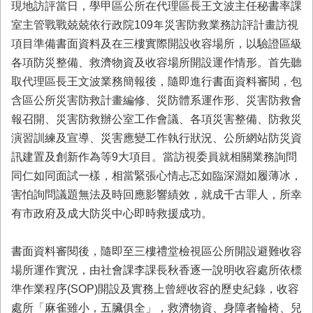
現地訪評當日，學甲區公所在代理區長王文波主任秘書率課
首
頁
室主管戰戰兢兢依行政院109年災害防救業務訪評計畫訪視
項目準備書面資料及在三樓實際開設收容場所，以驗證區級
各項防災整備、救濟物資及收容場所開設運作情形。首先聽
取代理區長王文波業務簡報後，隨即進行書面資料審閱，包
含區公所災害防救計畫編修、災防體系運作形、災害防救會
報召開、災害防救辦公室工作會議、各項災害整備、防救災
演習訓練及宣導、災害應變工作執行狀況、公所網站防災資
訊建置及創新作為等9大項目。當訪視委員就相關業務詢問
同仁如同面試一樣，相當緊張心情忐忑如臨深淵如履薄冰，
害怕詢問議題無法及時回應影響績效，就成千古罪人，所幸
有市政府及成大防災中心即時救援成功。
書面資料審閱後，隨即至三樓禮堂檢視區公所開設避難收容
場所運作實況，由社會課李課長秋香逐一說明收容處所依標
準作業程序(SOP)開設及實務上曾經收容的歷史紀錄，收容
處所「麻雀雖小，五臟俱全」，救濟物資、身障者輪椅、兒