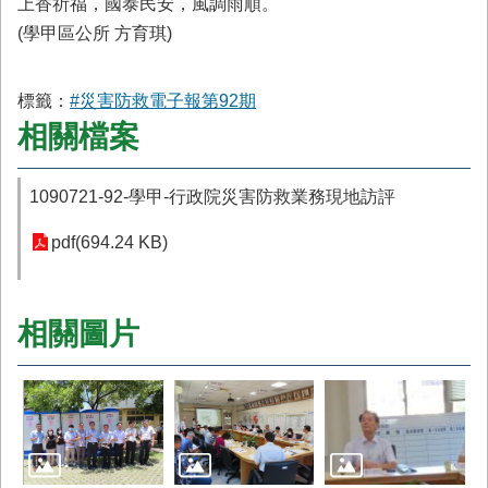
上香祈福，國泰民安，風調雨順。
(學甲區公所 方育琪)
標籤：
#災害防救電子報第92期
相關檔案
1090721-92-學甲-行政院災害防救業務現地訪評
pdf(694.24 KB)
相關圖片