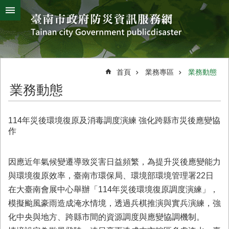
搜
跳到主要內容區塊
尋
進
階
搜
熱
颱
地
風
震
門
尋
關
首頁
業務專區
業務動態
鍵
災
業務動態
字
害
防
救
114年災後環境復原及消毒調度演練 強化跨縣市災後應變協
辦
作
公
室
簡
因應近年氣候變遷導致災害日益頻繁，為提升災後應變能力
介
與環境復原效率，臺南市環保局、環境部環境管理署22日
在大臺南會展中心舉辦「114年災後環境復原調度演練」，
災
防
模擬颱風豪雨造成淹水情境，透過兵棋推演與實兵演練，強
新
化中央與地方、跨縣市間的資源調度與應變協調機制。
聞