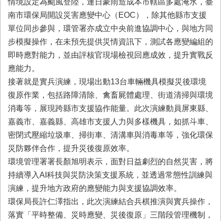
情境設定為颱風登陸，連日豪雨造成本市轄區多處淹水，臺
業
南市環保局開設災害應變中心（EOC），除其他縣市支援
務
單位同步參與，環管署亦成立中央前進協調中心，與地方同
專
步模擬操作，在未預先提供災情資訊下，測試各應變編組的
區
即時應對能力，並由評核官現場檢視回應成效，提升實戰反
便
應能力。
民
接著就是實兵演練，現場出動13台車輛機具模擬災後環境
服
務
復原作業，包括路障清除、禽畜屍體處理、街道清掃與環境
消毒等，展現跨縣市支援協作能量。此次演練動員屏東縣、
網
嘉義市、嘉義縣、高雄市支援人力與多樣機具，如抓斗車、
站
密閉式壓縮垃圾車、掃街車、清溝車與消毒車等，強化環保
導
覽
災防夥伴合作，提升災後復原效率。
環境管理署署長顏旭明表示，面對日益劇烈的自然災害，將
回
持續導入AI科技與災防決策支援系統，並透過常態性訓練與
首
頁
演練，提升地方政府的應變能力與支援協調效率。
環保局長許仁澤指出，此次演練結合兵棋推演與實兵操作，
市
落實「平時整備、災時應變、災後復原」三階段管理機制，
府