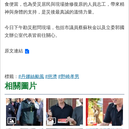
首
食便當，也為受災居民與現場搶修復原的人員志工，帶來精
頁
神與身體的支持，是災後最真誠的溫情力量。
今日下午勘災慰問現場，包括市議員蔡蘇秋金以及立委郭國
文辦公室代表皆前往關心。
原文連結
標籤：
#丹娜絲颱風
#慈濟
#野崎孝男
相關圖片