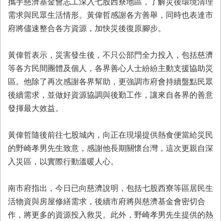
攜手慈濟基金會志工深入七股西寮地區，了解災後環境清理
業
需求與民眾生活情形。黃偉哲感謝各方善舉，同時也表達市
務
府將儘速整合各方資源，加快災後復原腳步。
專
區
黃偉哲表示，災害發生後，不只公部門全力投入，包括慈濟
便
等各方民間團體及個人，各界善心人士紛紛主動支援協助災
民
區。他除了再次感謝各界幫助，更強調市府會持續盤點民眾
服
務
後續需求，並做好資源協調與後勤工作，讓來自各界的善意
發揮最大效益。
網
站
黃偉哲隨後前往七股城內，向正在現場提供熱食便當給災民
導
覽
的野崎孝男先生致意，感謝他長期關懷台灣，這次更親自深
入災區，以實際行動溫暖人心。
回
首
頁
南市府指出，今日已向慈濟說明，包括七股西寮等區居民生
活物資與房屋修繕需求，後續市府將與慈濟基金會密切合
市
作，將更多的資源投入救災。此外，野崎孝男先生提供的熱
府