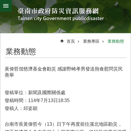
搜
跳到主要內容區塊
尋
進
階
搜
熱
颱
地
風
震
門
尋
關
首頁
業務專區
業務動態
鍵
災
業務動態
字
害
防
救
黃偉哲偕慈濟基金會勘災 感謝野崎孝男發送熱食慰問災民
辦
善舉
公
室
簡
發稿單位：新聞及國際關係處
介
發稿時間：114年7月13日18:35
發稿人：邱姿穎
災
防
新
台南市長黃偉哲今（13）日下午再度前往溪北地區勘災，
聞