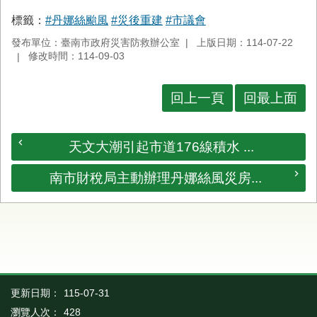
首
標籤：
#丹娜絲颱風
#災後重建
#市議會
頁
發布單位：臺南市政府災害防救辦公室
上版日期：114-07-22
修改時間：114-09-03
回上一頁
回最上面
天文大潮引起市道176線積水 ...
南市財稅局主動辦理丹娜絲風災房...
更新日期：
115-07-31
瀏覽人次：
428