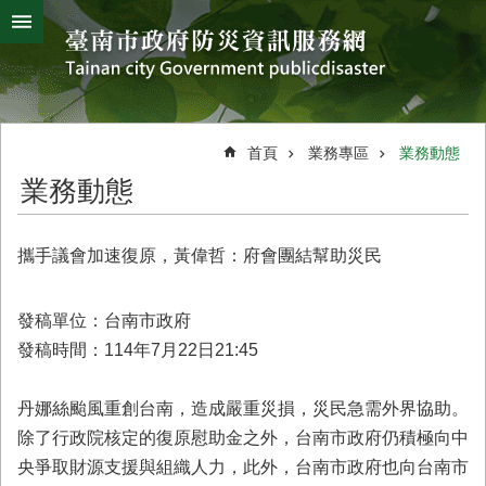
搜
跳到主要內容區塊
尋
進
階
搜
熱
颱
地
風
震
門
尋
關
首頁
業務專區
業務動態
鍵
災
業務動態
字
害
防
救
攜手議會加速復原，黃偉哲：府會團結幫助災民
辦
公
室
發稿單位：台南市政府
簡
發稿時間：114年7月22日21:45
介
災
丹娜絲颱風重創台南，造成嚴重災損，災民急需外界協助。
防
除了行政院核定的復原慰助金之外，台南市政府仍積極向中
新
央爭取財源支援與組織人力，此外，台南市政府也向台南市
聞