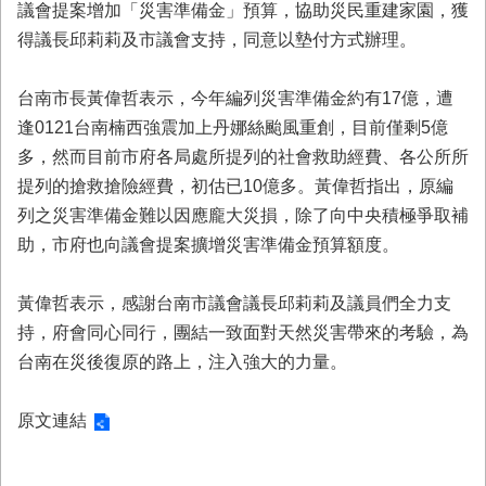
議會提案增加「災害準備金」預算，協助災民重建家園，獲
業
得議長邱莉莉及市議會支持，同意以墊付方式辦理。
務
專
區
台南市長黃偉哲表示，今年編列災害準備金約有17億，遭
逢0121台南楠西強震加上丹娜絲颱風重創，目前僅剩5億
便
多，然而目前市府各局處所提列的社會救助經費、各公所所
民
服
提列的搶救搶險經費，初估已10億多。黃偉哲指出，原編
務
列之災害準備金難以因應龐大災損，除了向中央積極爭取補
助，市府也向議會提案擴增災害準備金預算額度。
網
站
導
黃偉哲表示，感謝台南市議會議長邱莉莉及議員們全力支
覽
持，府會同心同行，團結一致面對天然災害帶來的考驗，為
台南在災後復原的路上，注入強大的力量。
回
首
頁
原文連結
市
府