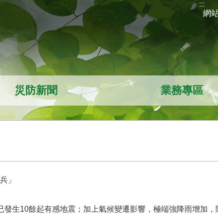
:::
網
災防新聞
業務專區
兵」
已發生10餘起有感地震；加上氣候變遷影響，極端強降雨增加