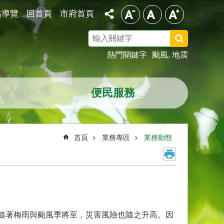
站導覽
回首頁
市府首頁
搜
尋
熱門關鍵字
颱風
地震
便民服務
首頁
業務專區
業務動態
，隨著梅雨與颱風季將至，災害風險也隨之升高。因