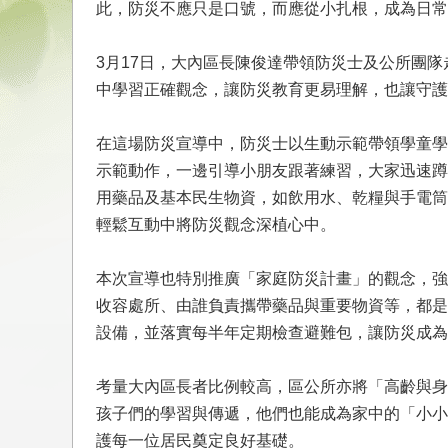
此，防災不應只是口號，而應從小扎根，成為日常
3月17日，大內區長陳俊達帶領防災士及公所團
中學習正確觀念，讓防災教育更易理解，也讓守護
在這場防災宣導中，防災士以生動示範帶領學童學
示範動作，一邊引導小朋友跟著練習，大家迅速蹲
用藥品及基本民生物資，如飲用水、乾糧與手電筒
輕鬆互動中將防災觀念深植心中。
本次宣導也特別推廣「家庭防災計畫」的觀念，強
收容處所、由誰負責攜帶藥品與重要物資等，都是
設備，並落實每半年定期檢查避難包，讓防災成為
考量大內區長者比例較高，區公所亦將「高齡與身
孩子們的學習與傳遞，他們也能成為家中的「小小
護每一位居民奠定良好基礎。