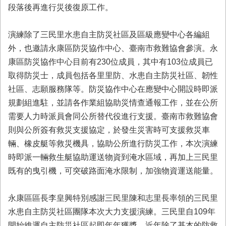
首
段落後再進行災後復原工作。
頁
演練除了三民里水患自主防災社區及區級應變中心各編組
外，也邀請永康區防災協作中心、臺南市救難協會參演。永
康區防災協作中心目前有230位成員，其中有103位成員已
取得防災士，成員包括各里里防、水患自主防災社區、韌性
社區、志願服務隊等。防災協作中心在應變中心開設時即派
規劃組進駐，並請各作業組協助災情查通報工作，並在公所
需要人力時派員會同公所替代役進行支援。臺南市救難協會
則與公所簽有救災支援協定，於發生災害時可支援救災車
輛、橡皮艇等救災機具，協助公所進行防災工作，本次演練
時即派一輛救生艇協助運送物資到淹水區域，再加上三民里
既有的曳引機，可突破路面淹水限制，加強物資運送能量。
永康區區長李皇興特別感謝三民里陳和志里長率領的三民里
水患自主防災社區團隊本次大力支援演練。三民里自109年
開始維運自主防災社區起即年年獲獎。近年除了基本的防救