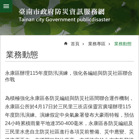
搜
跳到主要內容區塊
尋
進
階
搜
熱
颱
地
風
震
門
尋
關
首頁
業務專區
業務動態
鍵
災
業務動態
字
害
防
救
永康區辦理115年度防汛演練，強化各編組與防災社區聯合
辦
作戰
公
室
簡
為積極強化永康區各防災編組與防災社區間聯合運作機制，
介
永康區公所於4月17日於三民里三崁店保靈宮廣場辦理115
年度防汛演練。演練假定中央氣象署發布大豪雨特報，預估
災
防
24小時累積雨量平地達350-400毫米，永康區各防災編組及
新
三民里水患自主防災社區進行各項災前整備、災中應變、災
聞