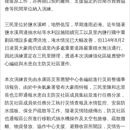
後復原工作，亦將開口契約廠商、支援協定的台南市救難協
業
會等民間單位納入演練。
務
專
三民里位於鹽水溪畔，地勢低窪，早期逢雨必淹。近年隨著
區
鹽水溪周邊抽水站等水利設施陸續完工以及里內鹽行國中重
便
劃區增設多處滯洪池，淹水情況已大幅改善，但114年8月2
民
日凌晨大豪雨仍造成里內多處重要道路嚴重積水無法通行。
服
務
因此演練選定在三民里辦理，透過本次演練強化區級應變中
心編組與水患自主防災社區運作。
網
站
本次演練首先由永康區災害應變中心各編組進行災前整備事
導
覽
項報告。由於中央氣象署發布大豪雨特報，三民里陳和志里
長也立即通報水患自主防災社區成員集結並進行任務分派，
回
防災社區成員依任務分工執行災情查報及水情監控、安裝防
首
頁
水擋板、保全戶疏散等工作。隨著災情陸續傳出，防災社區
也通報區公所進行移動式抽水機操作及太空包搶修、疏散撤
市
離、物資發放、協作中心支援、避難收容所開設，災情告一
府