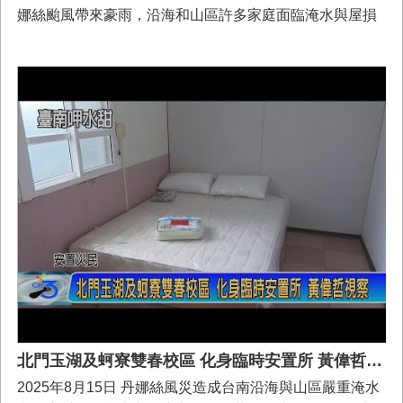
娜絲颱風帶來豪雨，沿海和山區許多家庭面臨淹水與屋損
的困境。 在這樣的時刻，台南市政府啟用閒置校園空間--
北門國小玉湖校區與蚵寮國小雙春校區，整備出20戶臨時
收容空間，給需要的市民朋友一個安心的避風港。 🏠 這些
空間不只是「臨時住所」，更展現公共資源的靈活運用。
除了提供風災、豪雨時的緊急安置，也將開放志工團體申
請使用，成為兼具防災備援 + 社區服務的多功能場域。 台
南用行動守護大家，陪伴市民一起度過災後的每一步。 #
台南加油 #災後安心 #守護家園
北門玉湖及蚵寮雙春校區 化身臨時安置所 黃偉哲視察
2025年8月15日 丹娜絲風災造成台南沿海與山區嚴重淹水