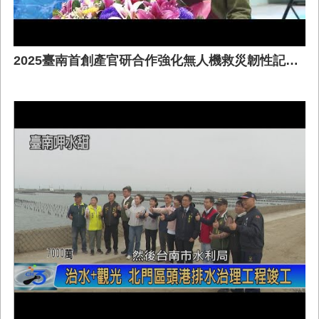
2025臺南首創產官研合作強化無人機救災韌性記者會兵棋推演 正式精華版0129