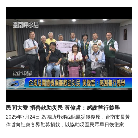
災，同時換上青蛙裝涉水前往了解淹水的原因。
民間大愛 捐善款助災民 黃偉哲：感謝善行義舉
2025年7月24日 為協助丹娜絲颱風災後復原，台南市長黃
偉哲向社會各界勸募捐款，以協助災區民眾早日恢復家
園，海內外各界陸續響應，展現溫暖愛心。7/24日臺南市