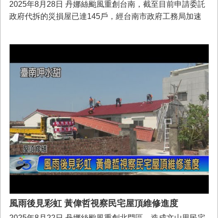
2025年8月28日 丹娜絲颱風重創台南，截至目前申請委託
政府代拆的災損屋已達145戶，經台南市政府工務局加速
完成相關行政作業，即日起市府團隊開始進場免費代拆，
台南市長黃偉哲8/28日一早前往學甲區視察房屋拆除情
形，他特別叮囑工作團隊注意施工安全，並呼籲需要政府
幫忙拆掉受損房子的民眾，儘速洽區公所登記。黃偉哲前
往關心代拆作業時，周姓屋主也在現場，他當面感謝市府
協助，也表示後續有計劃要重建，做為安置祖先的場所。
風雨後見彩虹 黃偉哲視察民宅屋頂維修進度
2025年8月22日 丹娜絲颱風重創北門區，造成文山里民宅