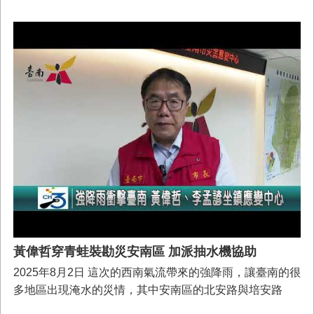
德勘災，了解淹水的原因，並要求相關單位加速來協助處
理淹水的災情。
黃偉哲穿青蛙裝勘災安南區 加派抽水機協助
2025年8月2日 這次的西南氣流帶來的強降雨，讓臺南的很
多地區出現淹水的災情，其中安南區的北安路與培安路
口，也因為淹水造成道路封鎖，市長黃偉哲前往現場勘