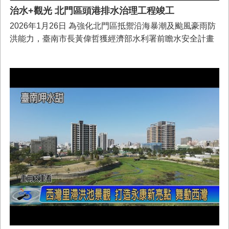
治水+觀光 北門區頭港排水治理工程竣工
2026年1月26日 為強化北門區抵禦沿海暴潮及颱風豪雨防
洪能力，臺南市長黃偉哲獲經濟部水利署前瞻水安全計畫
補助7,000萬元辦理「北門區頭港排水治理工程」，共計完
成護岸改善1,263公尺於近日順利完工，市長黃偉哲表示，
本工程透過護岸背填培厚及生態友善工法，大幅提升排水
護岸安全性，同時兼顧低碳與生態保育，串連六河分署海
堤，展現中央與地方攜手合作，防洪安全與生態環境雙贏
成果。