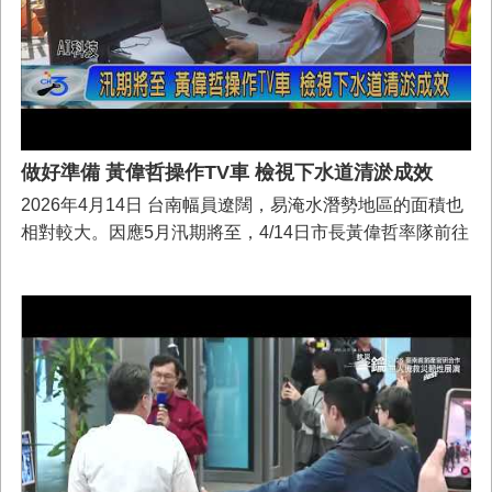
做好準備 黃偉哲操作TV車 檢視下水道清淤成效
2026年4月14日 台南幅員遼闊，易淹水潛勢地區的面積也
相對較大。因應5月汛期將至，4/14日市長黃偉哲率隊前往
北區雨水下水道C幹線進行視察，並親自操作TV檢視車深
入箱涵內部檢視，及搭配AI自動辨識精準找出潛在的下水
道缺失。他表示，市府將AI技術廣泛運用於「智慧水務」
與「防汛整備」，希望能增益防洪效能，保障民眾住居安
全。黃偉哲表示，雨水下水道建設攸關市區排水功能，其
防洪成效與居民生活息息相關。市府積極推動雨水下水道
系統建設，目前建設長度已達753公里，為確保人民生命
財產安全，不僅完善建置，維護管理及清淤尤為重要，原
本以人力進行巡檢作業，現在隨著科技發展，市府導入AI