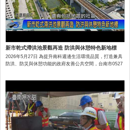
方式進行抽排。為有效解決此問題，市府向內政部國土管
首
理署爭取爭取前瞻計畫經費，設置4部每秒4立方公尺抽水
頁
機組及1.9萬噸調節池，並透過與中央合作，由內政部國土
屬下水道分署代辦工程，工程已於115年6月10日竣工。
新市乾式滯洪池景觀再造 防洪與休憩特色新地標
2026年5月27日 為提升南科週邊生活環境品質，打造兼具
防洪、防災與休憩功能的政府友善公共空間，台南市0527
日舉行新都市乾式滯洪池景觀再造及人行步道工程動土儀
式，由市長黃偉哲主持開工儀式，總工程總計約5,768萬，
預計於115年12月底結束。