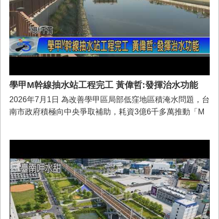
業
務
專
區
便
民
服
學甲M幹線抽水站工程完工 黃偉哲:發揮治水功能
務
2026年7月1日 為改善學甲區局部低窪地區積淹水問題，台
南市政府積極向中央爭取補助，耗資3億6千多萬推動「M
網
幹線抽水站新建工程」，該工程已於6月10日完工。今
站
導
（115）年0625豪雨期間，M幹線抽水站亦已投入抽水約
覽
25.4萬噸，連同學甲地區秀昌、羊稠厝、華宗、下溪洲等
抽水站抽水量約102.5萬噸。市長黃偉哲7/1日上午特別前
回
往實地勘查，並感謝國土署及立法院在經費上大力支援，
首
讓抽水站順利完成，地方減除積淹水之苦。 黃偉哲表示，
頁
學甲區因先天地形因素地勢低窪容易淹水，豪大雨時常因
市
瓦寮排水水位上漲，導致地表雨水難以排除，必須以機械
府