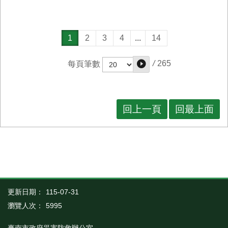
不動產建築開發商業同業公會捐款300萬元，臺南市身心
障礙體育運動總會於今捐款30萬元予台南巿政府，由市長
黃偉哲代表接受並回贈感謝狀，表達誠摯謝意。市長黃偉
1
2
3
4
...
14
哲表示，此次風災造成台南嚴重受損，市府積極處理民眾
的災損申請，盡快發放慰助金，協助災民早日恢復家園。
/
265
每頁筆數
而同時來自社會各界愛心捐款持續湧入，其善行義舉讓台
南成為有愛的溫暖城市。他也代表186萬台南市民致上最
誠摯感謝。
回上一頁
回最上面
更新日期：
115-07-31
瀏覽人次：
5995