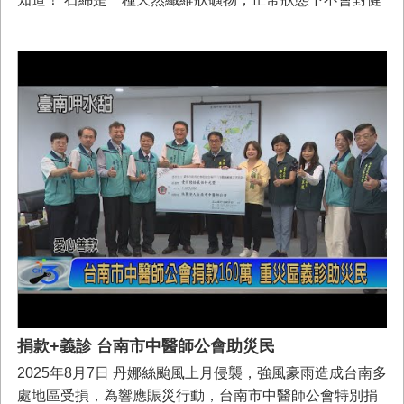
康造成危害，但若破損或不當拆除，就可能釋出對人體有
害的物質。別擔心，只要做好安全防護，就能大幅降低風
險！ 🔧 清理破損石綿瓦 這樣做最安全 ✅ 穿著長袖長褲，
戴上防護手套與呼吸防護具 ✅ 噴水潤濕破損石綿後再清
理，避免粉塵飛散 ✅ 清理完畢後，請盥洗身體並更換乾淨
衣物 🚛 災後石綿瓦清運步驟懶人包 1️⃣ 石綿破損處拍照留
存 2️⃣ 將石綿破損、散落等位置拍照留存、並將石綿潤濕處
理 3️⃣ 廢石綿需與其他磚瓦廢棄物分開並以飼料袋、肥料
袋、雙層塑膠袋或太空包裝袋綁好 4️⃣ 將打包好石綿暫存於
自家場所或載運至區公所/里長指定集中暫置點 5️⃣向環保局
或區公所登記申請清運，到府收運時請配合填寫申請表及
切結書 📢 石綿不恐怖，正確處理最安心！ 保護自己也守
護家人健康，相關問題歡迎洽詢當地區公所或臺南市政府
環境保護局
捐款+義診 台南市中醫師公會助災民
2025年8月7日 丹娜絲颱風上月侵襲，強風豪雨造成台南多
處地區受損，為響應賑災行動，台南市中醫師公會特別捐