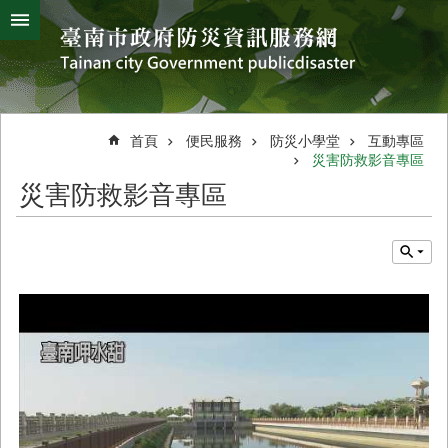
搜
跳到主要內容區塊
尋
進
階
搜
熱
颱
地
風
震
門
尋
關
首頁
便民服務
防災小學堂
互動專區
鍵
災害防救影音專區
災
字
害
災害防救影音專區
防
救
辦
公
室
簡
介
災
防
新
聞