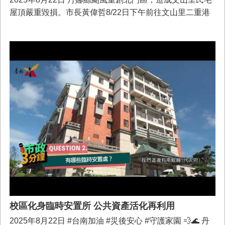
屋頂嚴重毀損。市長黃偉哲8/22日下午前往文山里二重港
侯姓住戶的家，關心屋頂修繕進度並親送飲料慰勞施工廠
商。對於市府高效率協助媒合修繕，侯姓住戶與妻子丁女
士特別當面向黃偉哲表達感謝，而現場施工廠商更主動要
求和黃偉哲擁抱，感謝市長探視關懷。
校區化身臨時安置所 公共資產活化再利用
2025年8月22日 #台南加油 #災後安心 #守護家園 💨🌊 丹