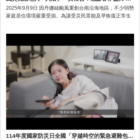
2025年9月9日 因丹娜絲颱風重創台南沿海地區，不少弱勢
家庭居住環境嚴重受損。為讓受災民眾能及早恢復正常生
活，台南市政府團隊於災後立即動員跨局處協助修繕及物
資調度。市長黃偉哲9/9日特別前往西港區，慰問因風災屋
頂受損的73歲獨居長輩鄭阿公，見證其受創家園修復、重
返安心生活，他也特別感謝社工、公所及社會資源投入災
後重建，為弱勢族群重建溫暖居家。
114年度國家防災日全國「穿越時空的緊急避難包」短影音創作比賽-徵件影片