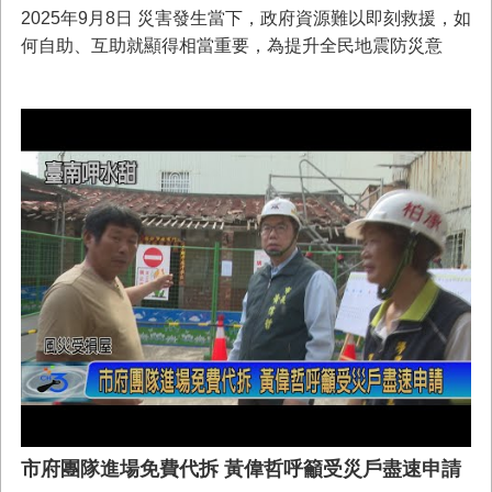
2025年9月8日 災害發生當下，政府資源難以即刻救援，如
何自助、互助就顯得相當重要，為提升全民地震防災意
識，配合114年國家防災日整體企劃主軸：「巨震求生、
強韌整備」，持續進行各項防救災教育宣導，辦理「穿越
時空的緊急避難包」短影音創作比賽活動，藉由此活動強
化民眾防災準備，在災害發生時，能夠立刻取得逃生所需
的相關物品，迅速離開災害現場前往避難收容處所，進而
減輕災害風險、降低災害損失。
市府團隊進場免費代拆 黃偉哲呼籲受災戶盡速申請