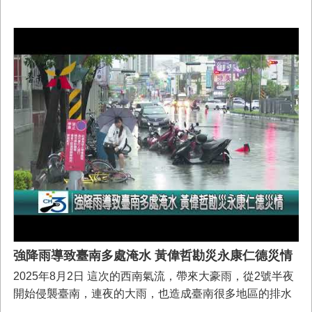
其中柳營區、麻豆區及東山區由水利署及台灣自來水公司
負責協助。台南市長黃偉哲8/4日陪同行政院長卓榮泰赴柳
營區視察由水利署第六河川分署協助的民宅修繕進度，對
於中央出手幫助災區民宅修繕，黃偉哲表達由衷感謝，此
外並表示因近日豪雨不斷，市府已盤點廢校或停止招生學
校閒置校舍，將緊急改為災民暫時收容處所，在最短時間
內開放。
強降雨導致臺南多處淹水 黃偉哲勘災永康仁德災情
2025年8月2日 這次的西南氣流，帶來大豪雨，從2號半夜
開始侵襲臺南，連夜的大雨，也造成臺南很多地區的排水
不及，出現淹水的狀況，市長黃偉哲上午也前往永康、仁