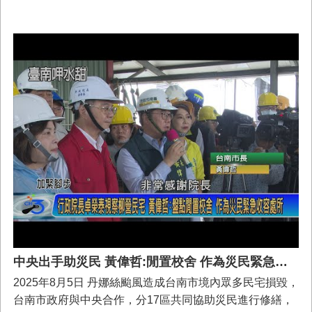
贈新台幣160萬5,000元，台南市長黃偉哲8/7日代表市府受
贈並頒發感謝狀，黃偉哲也盼借助此筆善款與各界的善
心，協助災區民眾度過難關，重建家園。黃偉哲市長表
示，台南市面臨丹娜絲風災及隨後的水災，一連串的災情
造成民眾嚴重的損失，但危機的時刻也見證台灣是個有愛
的社會，不僅有來自台灣各地的捐款，甚至是日本的友誼
城市也發起募捐，這些溫暖關懷都讓人感動。
中央出手助災民 黃偉哲:閒置校舍 作為災民緊急收容處所
2025年8月5日 丹娜絲颱風造成台南市境內眾多民宅損毀，
台南市政府與中央合作，分17區共同協助災民進行修繕，