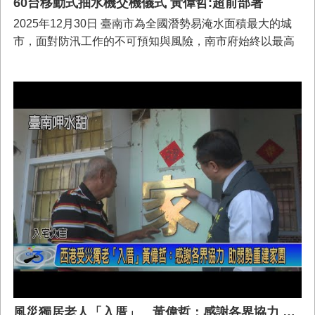
60台移動式抽水機交機儀式 黃偉哲:超前部署
2025年12月30日 臺南市為全國潛勢易淹水面積最大的城
市，面對防汛工作的不可預知與風險，南市府始終以最高
標準進行整備。12/30日上午於新市區座駕抽水站舉行
「114年度0.3CMS移動式抽水機交機儀式」，市長黃偉哲
親自到場檢視抽水機組的連續抽水性能，期盼在市府團隊
努力下，有效減緩強降雨造成的積淹水問題，全力守護市
民生命財產安全。
風災獨居老人「入厝」 黃偉哲：感謝各界協力 助弱勢重建家園