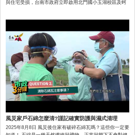
與住宅受損，台南市政府立即啟用北門國小玉湖校區及蚵
寮國小雙春校區，整備成可容納20間個別戶的臨時收容空
間，做為防災安全溫馨的臨時住所，市長黃偉哲8/15日前
來視察表示，市府除啟動各項災後復健工作外，也在停辦
校區場所執行防災備援方案，透過教育局、勞工局、工務
局、北門公所與學校團隊通力合作下，僅用7天時間，分別
在蚵寮國小雙春校區及北門國小玉湖校區設置安全溫馨的
臨時住所，讓災民能獲得妥善的協助。
風災家戶石綿怎麼清?謹記確實防護與濕式清理
2025年8月8日 風災後住家有破碎石綿瓦嗎？這些你一定要
知道！ 石綿是一種天然纖維狀礦物，正常狀態下不會對健