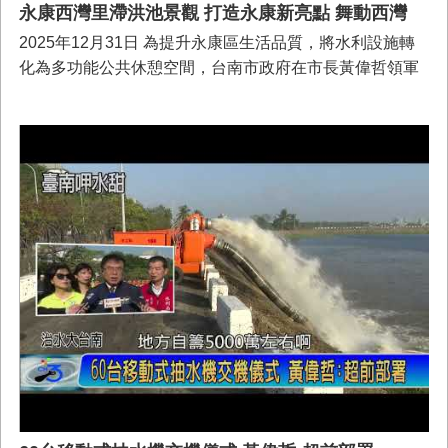
永康西灣里滯洪池景觀 打造永康新亮點 舞動西灣
2025年12月31日 為提升永康區生活品質，將水利設施轉
化為多功能公共休憩空間，台南市政府在市長黃偉哲領軍
下積極推動「台南市永康區西灣里滯洪池整體環境改善工
程」，該案工程由市府籌編3,000萬元經費，將透過高架棧
道串聯周邊設施，打造「舞動西灣」景觀亮點，預計於
115年9月完工。12/31日舉行開工儀式典禮，市長黃偉哲
偕同眾多貴賓共同見證，期盼藉由工程改善使滯洪池不再
僅是單純的防洪水利設施，而是兼具治水、遊憩與生態功
能的城市綠洲。